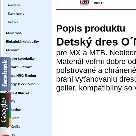
Riadenie
Samolepky
Výfuky
Popis produktu
Minicross
Detský dres O´
Elektrické kolobežky
Minibike
pre MX a MTB. Neblednú
Detské štvorkolky
Materiál veľmi dobre o
Dirtbike - Pitbike
polstrované a chránen
Cross NRG Racing
bráni vyťahovaniu dres
Buggy 49cc-150cc
golier, kompatibilný so
Oleje a mazivá
Prilby
Rukavice
Okuliare
Chrániče
Dresy