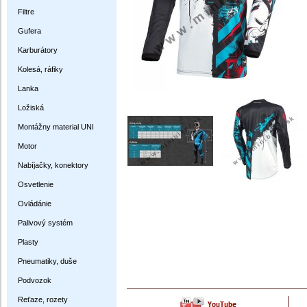
Filtre
Gufera
Karburátory
Kolesá, ráfiky
Lanka
Ložiská
Montážny material UNI
Motor
Nabíjačky, konektory
Osvetlenie
Ovládánie
Palivový systém
Plasty
Pneumatiky, duše
Podvozok
Reťaze, rozety