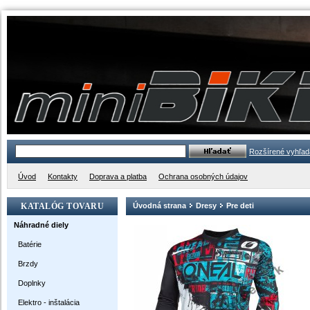
Rozšírené vyhľad
Úvod
Kontakty
Doprava a platba
Ochrana osobných údajov
KATALÓG TOVARU
Úvodná strana
Dresy
Pre deti
Náhradné diely
Batérie
Brzdy
Doplnky
Elektro - inštalácia