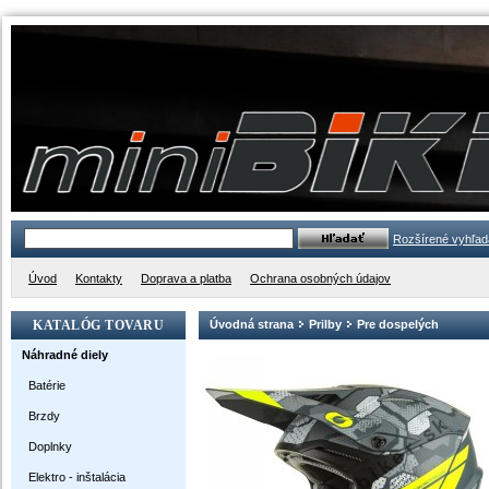
Rozšírené vyhľad
Úvod
Kontakty
Doprava a platba
Ochrana osobných údajov
KATALÓG TOVARU
Úvodná strana
Prilby
Pre dospelých
Náhradné diely
Batérie
Brzdy
Doplnky
Elektro - inštalácia