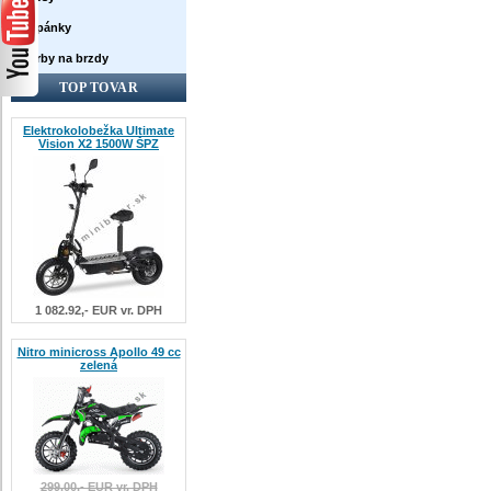
Topánky
Farby na brzdy
TOP TOVAR
Elektrokolobežka Ultimate
Vision X2 1500W ŠPZ
1 082.92,- EUR vr. DPH
Nitro minicross Apollo 49 cc
zelená
299.00,- EUR vr. DPH