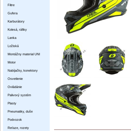
Filtre
Gufera
Karburátory
Kolesá, ráfiky
Lanka
Ložiská
Montážny material UNI
Motor
Nabíjačky, konektory
Osvetlenie
Ovládánie
Palivový systém
Plasty
Pneumatiky, duše
Podvozok
Reťaze, rozety