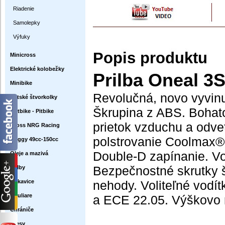
Riadenie
Samolepky
Výfuky
Popis produktu
Minicross
Elektrické kolobežky
Prilba Oneal 3
Minibike
Revolučná, novo vyvinut
Detské štvorkolky
Škrupina z ABS. Bohat
Dirtbike - Pitbike
prietok vzduchu a odvet
Cross NRG Racing
polstrovanie Coolmax®, 
Buggy 49cc-150cc
Double-D zapínanie. Vo
Oleje a mazivá
Bezpečnostné skrutky š
Prilby
Rukavice
nehody. Voliteľné vodí
Okuliare
a ECE 22.05. Výškovo na
Chrániče
Dresy