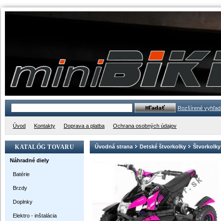
Rozšírené vyhľad
Úvod
Kontakty
Doprava a platba
Ochrana osobných údajov
KATALÓG TOVARU
Úvodná strana
Detské štvorkolky
Štvorkolky
Náhradné diely
Batérie
Brzdy
Doplnky
Elektro - inštalácia