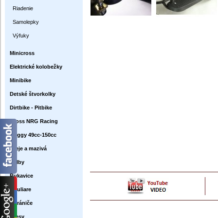
Riadenie
Samolepky
Výfuky
Minicross
Elektrické kolobežky
Minibike
Detské štvorkolky
Dirtbike - Pitbike
Cross NRG Racing
Buggy 49cc-150cc
Oleje a mazivá
Prilby
Rukavice
Okuliare
Chrániče
Dresy