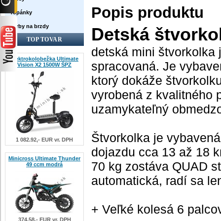
Popis produktu
Topánky
Farby na brzdy
Detská štvorko
TOP TOVAR
detská mini štvorkolka 
Elektrokolobežka Ultimate
spracovaná. Je vybave
Vision X2 1500W ŠPZ
ktorý dokáže štvorkolk
vyrobená z kvalitného 
uzamykateľný obmedzova
Štvorkolka je vybavená
1 082.92,- EUR vr. DPH
dojazdu cca 13 až 18 k
Minicross Ultimate Thunder
70 kg zostáva QUAD stá
49 ccm modrá
automatická, radí sa le
+ Veľké kolesá 6 palcov,
374.58,- EUR vr. DPH