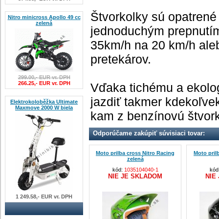
Štvorkolky sú opatre
Nitro minicross Apollo 49 cc
zelená
jednoduchým prepnutím
35km/h na 20 km/h ale
pretekárov.
299.00,- EUR vr. DPH
266.25,- EUR vr. DPH
Vďaka tichému a ekolo
jazdiť takmer kdekoľve
Elektrokoloběžka Ultimate
Maxmove 2000 W biela
kam z benzínovú štvor
Odporúčame zakúpiť súvisiaci tovar:
Moto prilba cross Nitro Racing
Moto pril
zelená
kód:
1035104040-1
kód
NIE JE SKLADOM
NIE
1 249.58,- EUR vr. DPH