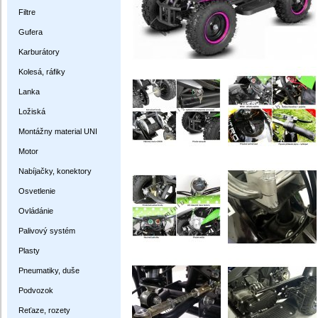
Filtre
Gufera
Karburátory
Kolesá, ráfiky
Lanka
Ložiská
Montážny material UNI
Motor
Nabíjačky, konektory
Osvetlenie
Ovládánie
Palivový systém
Plasty
Pneumatiky, duše
Podvozok
Reťaze, rozety