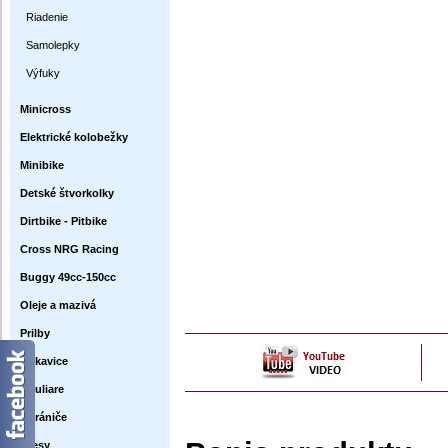
Riadenie
Samolepky
Výfuky
Minicross
Elektrické kolobežky
Minibike
Detské štvorkolky
Dirtbike - Pitbike
Cross NRG Racing
Buggy 49cc-150cc
Oleje a mazivá
Prilby
Rukavice
Okuliare
Chrániče
Dresy