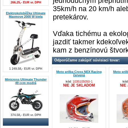
jednoduchým
prepnutí
266.25,- EUR vr. DPH
35km
/
h na
20
km
/
h
ale
Elektrokoloběžka Ultimate
pretekárov
.
Maxmove 2000 W biela
Vďaka
tichému
a
ekolo
jazdiť
takmer
kdekoľve
kam
z
benzínovú
štvor
Odporúčame zakúpiť súvisiaci tovar:
1 249.58,- EUR vr. DPH
Moto prilba Cross NEX Racing
Moto pril
červená
Minicross Ultimate Thunder
kód:
1035105050-1
kód
49 ccm modrá
NIE JE SKLADOM
NIE
374.58,- EUR vr. DPH