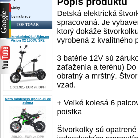
Popis produktu
Topánky
Detská
elektrická
štvor
Farby na brzdy
spracovaná
.
Je
vybave
TOP TOVAR
ktorý
dokáže
štvorkolk
Elektrokolobežka Ultimate
vyrobená
z
kvalitného
Vision X2 1500W ŠPZ
3
batérie
12V
sú
záruk
zaťaženia
a
terénu
)
Do
obratný
a
mrštný
.
Štvor
vzad
.
1 082.92,- EUR vr. DPH
Nitro minicross Apollo 49 cc
+
Veľké kolesá
6
palco
zelená
poistka
Štvorkolky
sú
opatrené
299.00,- EUR vr. DPH