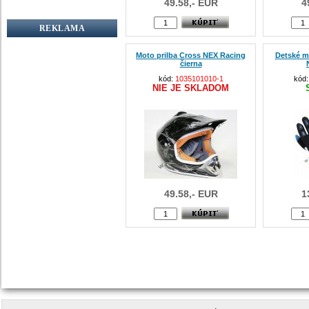
49.58,- EUR
4
REKLAMA
Moto prilba Cross NEX Racing
Detské m
čierna
kód:
1035101010-1
kód
NIE JE SKLADOM
49.58,- EUR
1