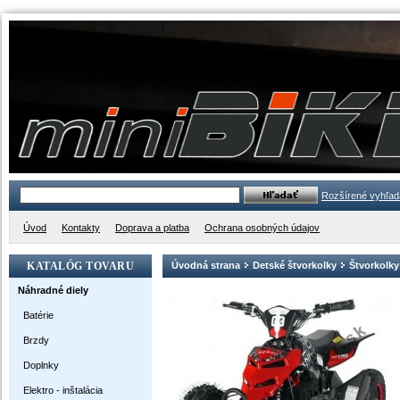
Rozšírené vyhľad
Úvod
Kontakty
Doprava a platba
Ochrana osobných údajov
KATALÓG TOVARU
Úvodná strana
Detské štvorkolky
Štvorkolky
Náhradné diely
Batérie
Brzdy
Doplnky
Elektro - inštalácia