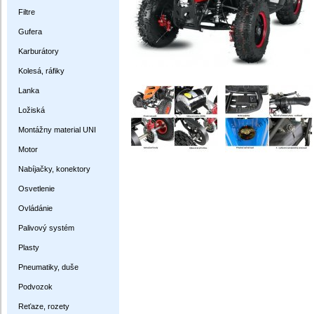
Filtre
Gufera
Karburátory
Kolesá, ráfiky
Lanka
Ložiská
Montážny material UNI
Motor
Nabíjačky, konektory
Osvetlenie
Ovládánie
Palivový systém
Plasty
Pneumatiky, duše
Podvozok
Reťaze, rozety