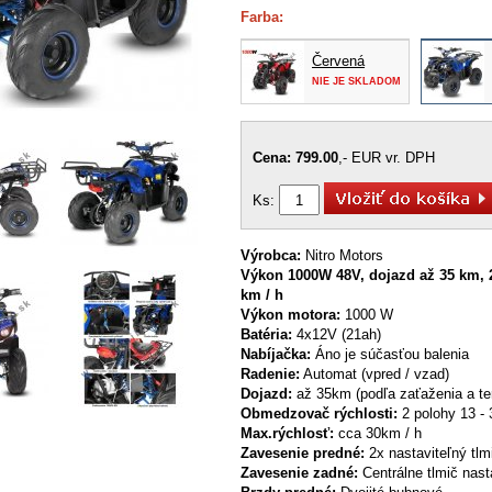
Farba:
Červená
NIE JE SKLADOM
Cena: 799.00
,- EUR vr. DPH
Ks:
Výrobca:
Nitro Motors
Výkon 1000W 48V, dojazd až 35 km, 
km / h
Výkon motora
:
1000
W
Batéria:
4x12V
(
21ah
)
Nabíjačka
:
Áno
je
súčasťou
balenia
Radenie
:
Automat
(
vpred
/
vzad
)
Dojazd
:
až
35km
(
podľa zaťaženia
a
te
Obmedzovač
rýchlosti
:
2
polohy
13
-
Max.rýchlosť
:
cca
30km
/
h
Zavesenie
predné
:
2x
nastaviteľný
tlm
Zavesenie zadné:
Centrálne
tlmič
nast