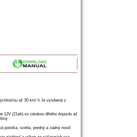
rýchlosťou
až
30
km
/
h
Je
vyrobená
z
ie
12V
(
21ah
)
sú zárukou
dlhého
dojazdu
až
štný
ká
poistka
,
svetla
,
predný
a
zadný
nosič
max
rýchlosť
a
výkon
zo
súčasných
cca