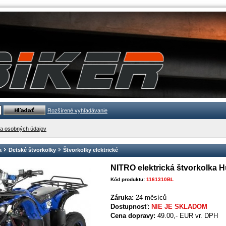
Rozšírené vyhľadávanie
a osobných údajov
a
Detské štvorkolky
Štvorkolky elektrické
NITRO elektrická štvorkolk
Kód produktu:
1161310BL
Záruka:
24 měsíců
Dostupnosť:
NIE JE SKLADOM
Cena dopravy:
49.00,- EUR vr. DPH