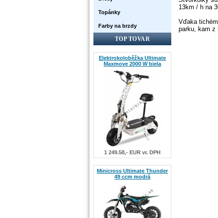
13km
/
h na
3
Topánky
Vďaka
tiché
Farby na brzdy
parku
,
kam
z
TOP TOVAR
Elektrokoloběžka Ultimate
Maxmove 2000 W biela
1 249.58,- EUR vr. DPH
Minicross Ultimate Thunder
49 ccm modrá