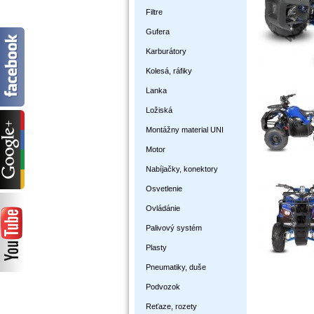
Filtre
Gufera
Karburátory
Kolesá, ráfiky
Lanka
Ložiská
Montážny material UNI
Motor
Nabíjačky, konektory
Osvetlenie
Ovládánie
Palivový systém
Plasty
Pneumatiky, duše
Podvozok
Reťaze, rozety