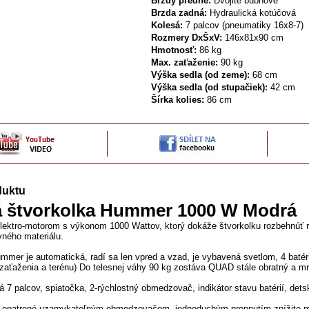
Brzdy
predné
:
Dvojité
bubnové
Brzda
zadná
:
Hydraulická
kotúčová
Kolesá
:
7
palcov
(
pneumatiky
16x8
-
7
)
Rozmery
DxŠxV
:
146x81x90
cm
Hmotnosť
:
86
kg
Max
.
zaťaženie
:
90
kg
Výška
sedla
(
od
zeme
)
:
68
cm
Výška
sedla
(
od
stupačiek
)
:
42
cm
Šírka
kolies
:
86
cm
duktu
á
štvorkolka
Hummer
1000
W Modrá
lektro
-
motorom s výkonom
1000
Wattov
,
ktorý
dokáže
štvorkolku
rozbehnúť 
vného
materiálu
.
ummer
je
automatická
,
radí
sa
len
vpred
a
vzad
,
je vybavená
svetlom
,
4
batér
 zaťaženia
a
terénu
)
Do
telesnej
váhy
90
kg
zostáva
QUAD
stále
obratný
a
mr
á
7
palcov
,
spiatočka
,
2
-
rýchlostný
obmedzovač
,
indikátor
stavu batérií
,
dets
 opatrené
uzamykateľným
obmedzovačom
,
jednoduchým prepnutím
znížite