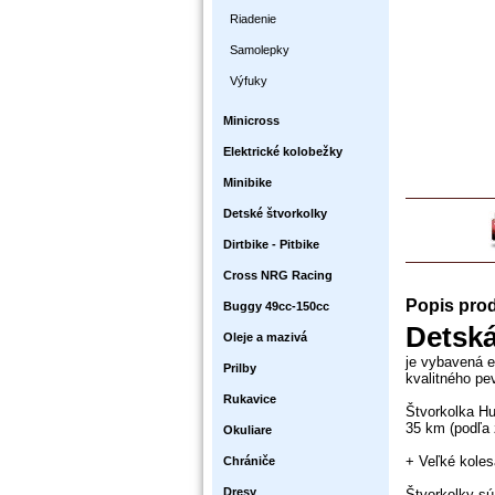
Riadenie
Samolepky
Výfuky
Minicross
Elektrické kolobežky
Minibike
Detské štvorkolky
Dirtbike - Pitbike
Cross NRG Racing
Popis pro
Buggy 49cc-150cc
Detsk
Oleje a mazivá
je vybavená
e
Prilby
kvalitného
pe
Rukavice
Štvorkolka
H
35
km
(
podľa
Okuliare
+
Veľké koles
Chrániče
Dresy
Štvorkolky
sú