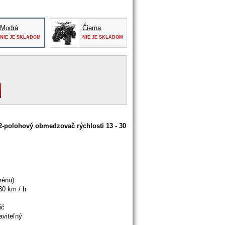
Modrá
Čierna
NIE JE SKLADOM
NIE JE SKLADOM
2-polohový obmedzovač rýchlosti 13 - 30
rénu
)
30
km
/
h
ič
aviteľný