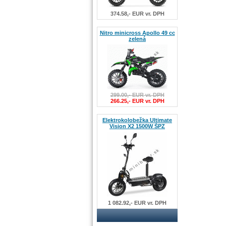
374.58,- EUR vr. DPH
Nitro minicross Apollo 49 cc
zelená
299.00,- EUR vr. DPH
266.25,- EUR vr. DPH
Elektrokolobežka Ultimate
Vision X2 1500W ŠPZ
1 082.92,- EUR vr. DPH