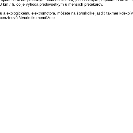
0
km
/
h
,
čo je výhoda
predovšetkým
u menších
pretekárov
.
mu
a
ekologickému
elektromotora
,
môžete
na
štvorkolke
jazdiť
takmer
kdekoľv
benzínovú
štvorkolku
nemôžete
.