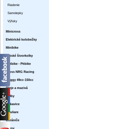
Riadenie
Samolepky
Výfuky
Minicross
Elektrické kolobežky
Minibike
Detské štvorkolky
Dirtbike - Pitbike
Cross NRG Racing
Buggy 49cc-150cc
Oleje a mazivá
Prilby
Rukavice
Okuliare
Chrániče
Dresy