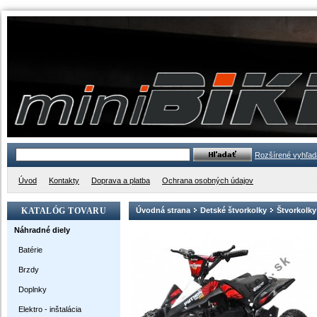
Rozšírené vyhľad
Úvod
Kontakty
Doprava a platba
Ochrana osobných údajov
KATALÓG TOVARU
Úvodná strana
Detské štvorkolky
Štvorkolky
Náhradné diely
Batérie
Brzdy
Doplnky
Elektro - inštalácia