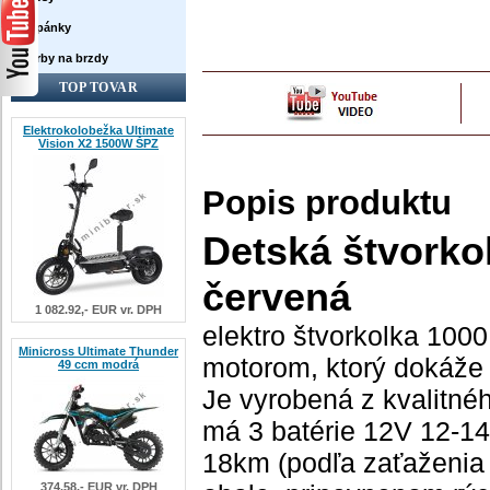
Topánky
Farby na brzdy
TOP TOVAR
Elektrokolobežka Ultimate
Vision X2 1500W ŠPZ
Popis produktu
Detská štvorko
červená
1 082.92,- EUR vr. DPH
elektro štvorkolka 100
Minicross Ultimate Thunder
motorom, ktorý dokáže 
49 ccm modrá
Je vyrobená z kvalitné
má 3 batérie 12V 12-14
18km (podľa zaťaženia 
374.58,- EUR vr. DPH