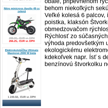
obale, pripevnenom rých
behom niekoľkých sekú
Nitro minicross Apollo 49 cc
zelená
Veľké kolesá 6 palcov, 
poistka, klaksón Štvor
obmedzovačom rýchlost
Rýchlosť zo súčasných 
299.00,- EUR vr. DPH
266.25,- EUR vr. DPH
výhoda predovšetkým 
ekologickému elektromo
Elektrokoloběžka Ultimate
Maxmove 2000 W biela
kdekoľvek napr. Ísť s 
benzínovú štvorkolku 
1 249.58,- EUR vr. DPH