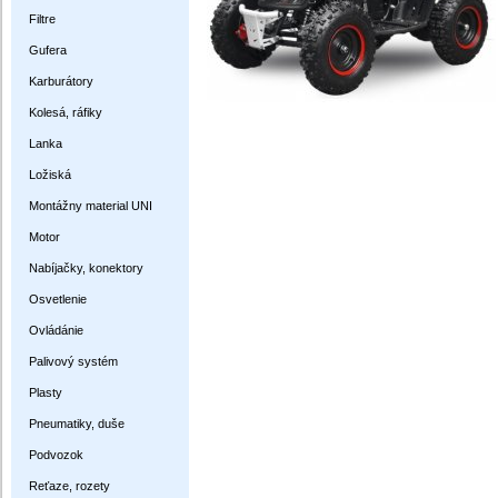
Filtre
Gufera
Karburátory
Kolesá, ráfiky
Lanka
Ložiská
Montážny material UNI
Motor
Nabíjačky, konektory
Osvetlenie
Ovládánie
Palivový systém
Plasty
Pneumatiky, duše
Podvozok
Reťaze, rozety