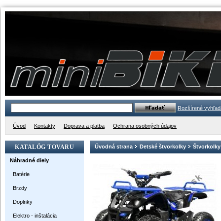
Rozšírené vyhľad
Úvod
Kontakty
Doprava a platba
Ochrana osobných údajov
KATALÓG TOVARU
Úvodná strana
Detské štvorkolky
Štvorkolky
Náhradné diely
Batérie
Brzdy
Doplnky
Elektro - inštalácia