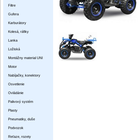
Filtre
Gufera
Karburátory
Kolesá, ráfiky
Lanka
Ložiská
Montážny material UNI
Motor
Nabíjačky, konektory
Osvetlenie
Ovládánie
Palivový systém
Plasty
Pneumatiky, duše
Podvozok
Reťaze, rozety