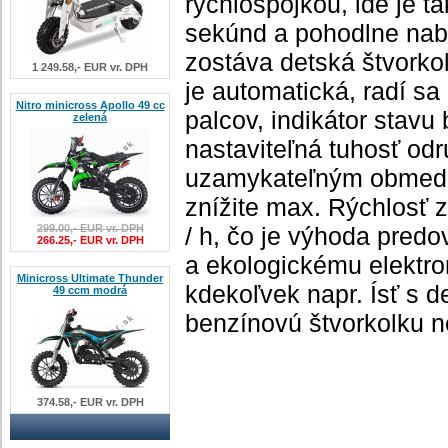
rýchlospojkou, ide je t
sekúnd a pohodlne nab
zostáva detská štvorko
1 249.58,- EUR vr. DPH
je automatická, radí sa
Nitro minicross Apollo 49 cc
palcov, indikátor stavu 
zelená
nastaviteľná tuhosť odr
uzamykateľným obmedz
znížite max. Rýchlosť 
299.00,- EUR vr. DPH
/ h,
čo je výhoda predo
266.25,- EUR vr. DPH
a ekologickému elektro
Minicross Ultimate Thunder
kdekoľvek napr. Ísť s 
49 ccm modrá
benzínovú štvorkolku 
374.58,- EUR vr. DPH