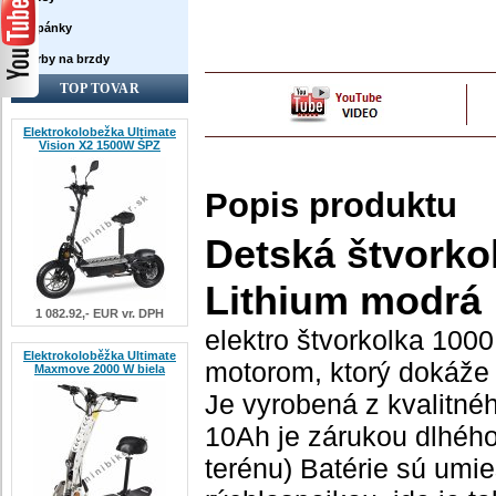
Topánky
Farby na brzdy
TOP TOVAR
Elektrokolobežka Ultimate
Vision X2 1500W ŠPZ
Popis produktu
Detská štvorko
Lithium modrá
1 082.92,- EUR vr. DPH
elektro štvorkolka 100
Elektrokoloběžka Ultimate
motorom, ktorý dokáže 
Maxmove 2000 W biela
Je vyrobená z kvalitné
10Ah je zárukou dlhého
terénu) Batérie sú umi