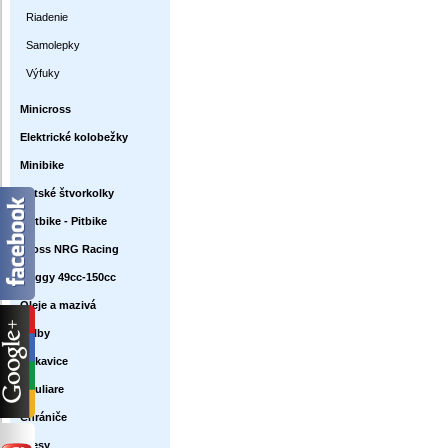
Riadenie
Samolepky
Výfuky
Minicross
Elektrické kolobežky
Minibike
Detské štvorkolky
Dirtbike - Pitbike
Cross NRG Racing
Buggy 49cc-150cc
Oleje a mazivá
Prilby
Rukavice
Okuliare
Chrániče
Dresy