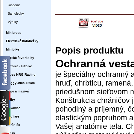
Riadenie
Samolepky
Výfuky
Minicross
Elektrické kolobežky
Popis produktu
Minibike
Detské štvorkolky
Ochranná vest
Dirtbike - Pitbike
je špeciálny ochranný a
Cross NRG Racing
hruď, chrbticu, ramená,
Buggy 49cc-150cc
priedušnom sieťovom ma
Oleje a mazivá
Konštrukcia chráničov 
Prilby
pohodlný a príjemný, č
Rukavice
elastickým popruhom a
Okuliare
Vašej anatómie tela. C
Chrániče
Dresy