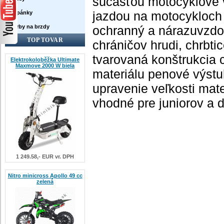
súčasťou motocyklové v
jazdou na motocykloch 
Topánky
Farby na brzdy
ochranný a nárazuvzdor
TOP TOVAR
chráničov hrudi, chrbti
tvarovaná konštrukcia
Elektrokoloběžka Ultimate
Maxmove 2000 W biela
materiálu penové výst
upravenie veľkosti mat
vhodné pre juniorov a d
1 249.58,- EUR vr. DPH
Nitro minicross Apollo 49 cc
zelená