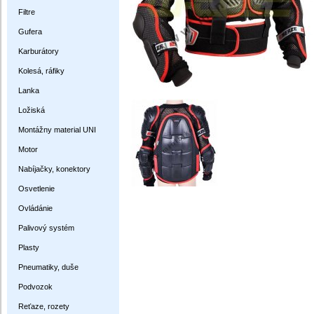
Filtre
Gufera
Karburátory
Kolesá, ráfiky
Lanka
Ložiská
Montážny material UNI
Motor
Nabíjačky, konektory
Osvetlenie
Ovládánie
Palivový systém
Plasty
Pneumatiky, duše
Podvozok
Reťaze, rozety