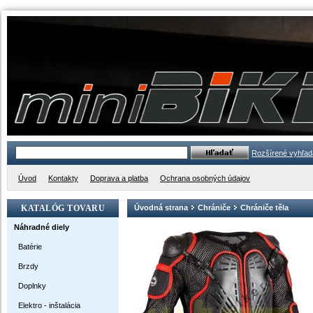
Rozšírené vyhľad
Úvod
Kontakty
Doprava a platba
Ochrana osobných údajov
KATALÓG TOVARU
Úvodná strana
Chrániče
Chrániče těla
Náhradné diely
Batérie
Brzdy
Doplnky
Elektro - inštalácia