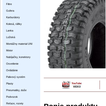
Filtre
Gufera
Karburátory
Kolesá, ráfiky
Lanka
Ložiská
Montážny material UNI
Motor
Nabíjačky, konektory
Osvetlenie
Ovládánie
Palivový systém
Plasty
Pneumatiky, duše
Podvozok
Reťaze, rozety