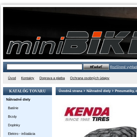
Rozšírené vyhľad
Úvod
Kontakty
Doprava a platba
Ochrana osobných údajov
KATALÓG TOVARU
Úvodná strana
Náhradné diely
Pneumatiky, 
Náhradné diely
Batérie
Brzdy
Doplnky
Elektro - inštalácia