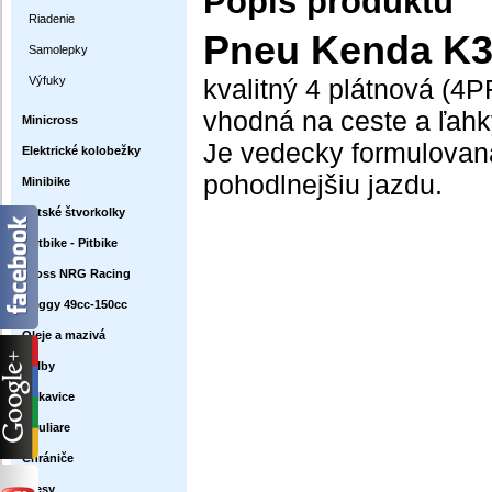
Popis produktu
Riadenie
Pneu Kenda K35
Samolepky
Výfuky
kvalitný 4 plátnová (4
vhodná na ceste a ľahk
Minicross
Je vedecky formulovaná
Elektrické kolobežky
pohodlnejšiu jazdu.
Minibike
Detské štvorkolky
Dirtbike - Pitbike
Cross NRG Racing
Buggy 49cc-150cc
Oleje a mazivá
Prilby
Rukavice
Okuliare
Chrániče
Dresy