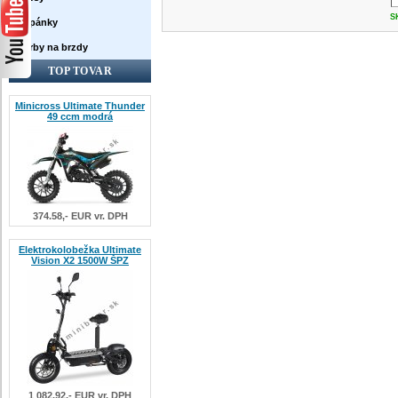
S
Topánky
Farby na brzdy
TOP TOVAR
Minicross Ultimate Thunder
49 ccm modrá
374.58,- EUR vr. DPH
Elektrokolobežka Ultimate
Vision X2 1500W ŠPZ
1 082.92,- EUR vr. DPH