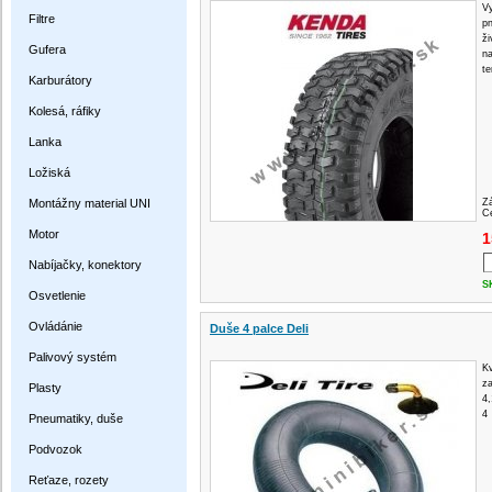
Vy
Filtre
pn
ži
Gufera
na
te
Karburátory
Kolesá, ráfiky
Lanka
Ložiská
Montážny material UNI
Z
Ce
Motor
1
Nabíjačky, konektory
S
Osvetlenie
Ovládánie
Duše 4 palce Deli
Palivový systém
Kv
z
Plasty
4,
4
Pneumatiky, duše
Podvozok
Reťaze, rozety