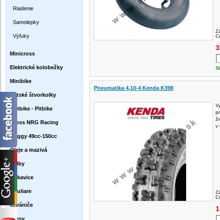
Riadenie
Samolepky
Z
Výfuky
Ce
3
Minicross
Elektrické kolobežky
S
Minibike
Pneumatika 4,10-4 Kenda K398
Detské štvorkolky
Vy
Dirtbike - Pitbike
pn
ži
Cross NRG Racing
v 
Buggy 49cc-150cc
Oleje a mazivá
Prilby
Rukavice
Okuliare
Z
Ce
Chrániče
1
Dresy