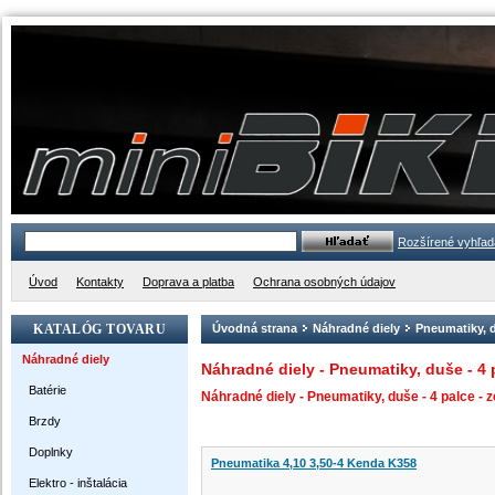
Rozšírené vyhľad
Úvod
Kontakty
Doprava a platba
Ochrana osobných údajov
KATALÓG TOVARU
Úvodná strana
Náhradné diely
Pneumatiky, 
Náhradné diely
Náhradné diely - Pneumatiky, duše - 4 
Batérie
Náhradné diely - Pneumatiky, duše - 4 palce - 
Brzdy
Doplnky
Pneumatika 4,10 3,50-4 Kenda K358
Elektro - inštalácia