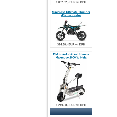
1 082.92,- EUR vr. DPH
Minicross Ultimate Thunder
49 ccm modrá
374.58,- EUR vr. DPH
Elektrokoloběžka Ultimate
Maxmove 2000 W biela
1 249.58,- EUR vr. DPH