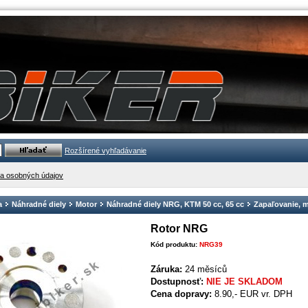
Rozšírené vyhľadávanie
a osobných údajov
a
Náhradné diely
Motor
Náhradné diely NRG, KTM 50 cc, 65 cc
Zapaľovanie, 
Rotor NRG
Kód produktu:
NRG39
Záruka:
24 měsíců
Dostupnosť:
NIE JE SKLADOM
Cena dopravy:
8.90,- EUR vr. DPH