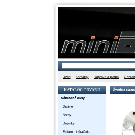
Úvod
Kontakty
Doprava a platba
Ochran
KATALÓG TOVARU
Úvodná stran
Náhradné diely
Batérie
Brzdy
Doplnky
Elektro - inštalácia