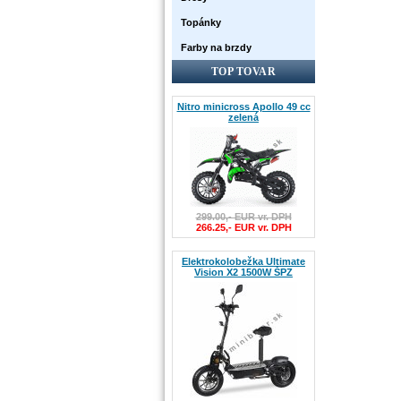
Topánky
Farby na brzdy
TOP TOVAR
Nitro minicross Apollo 49 cc
zelená
299.00,- EUR vr. DPH
266.25,- EUR vr. DPH
Elektrokolobežka Ultimate
Vision X2 1500W ŠPZ