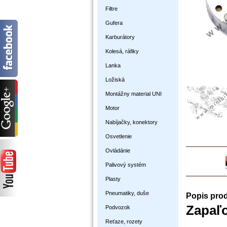
Filtre
Gufera
Karburátory
Kolesá, ráfiky
Lanka
Ložiská
Montážny material UNI
Motor
Nabíjačky, konektory
Osvetlenie
Ovládánie
Palivový systém
Plasty
Pneumatiky, duše
Popis pro
Zapaľo
Podvozok
Reťaze, rozety