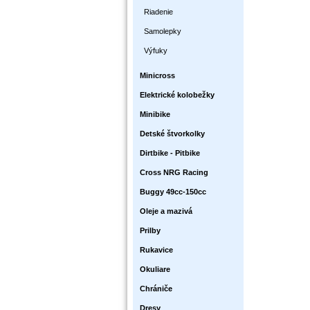
Riadenie
Samolepky
Výfuky
Minicross
Elektrické kolobežky
Minibike
Detské štvorkolky
Dirtbike - Pitbike
Cross NRG Racing
Buggy 49cc-150cc
Oleje a mazivá
Prilby
Rukavice
Okuliare
Chrániče
Dresy