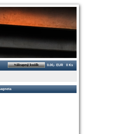
0.00,- EUR
0 Ks
magneta