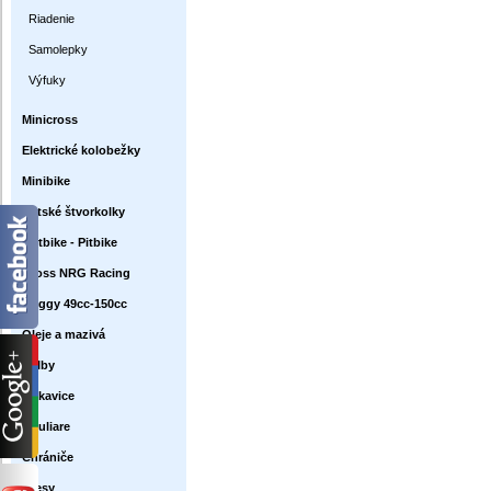
Riadenie
Samolepky
Výfuky
Minicross
Elektrické kolobežky
Minibike
Detské štvorkolky
Dirtbike - Pitbike
Cross NRG Racing
Buggy 49cc-150cc
Oleje a mazivá
Prilby
Rukavice
Okuliare
Chrániče
Dresy