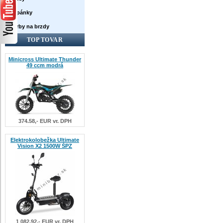
Topánky
Farby na brzdy
TOP TOVAR
Minicross Ultimate Thunder
49 ccm modrá
374.58,- EUR vr. DPH
Elektrokolobežka Ultimate
Vision X2 1500W ŠPZ
1 082.92,- EUR vr. DPH