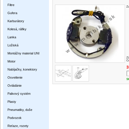
Filtre
Z
Gufera
Karburátory
Kolesá, ráfiky
Lanka
Ložiská
Montážny material UNI
Z
Ce
Motor
3
Nabíjačky, konektory
Osvetlenie
S
Ovládánie
Palivový systém
Plasty
Pneumatiky, duše
Podvozok
Reťaze, rozety