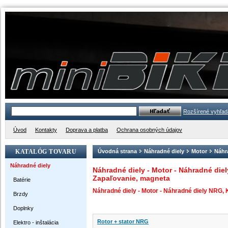
Rozšírené vyhľad
Úvod
Kontakty
Doprava a platba
Ochrana osobných údajov
KATALÓG TOVARU
Úvodná strana
Náhradné diely
Motor
Náhr
Náhradné diely
Náhradné diely - Motor - Náhradné diel
Zapaľovanie, magneta
Batérie
Náhradné diely - Motor - Náhradné diely NRG, 
Brzdy
Doplnky
Rotor + stator NRG
Elektro - inštalácia