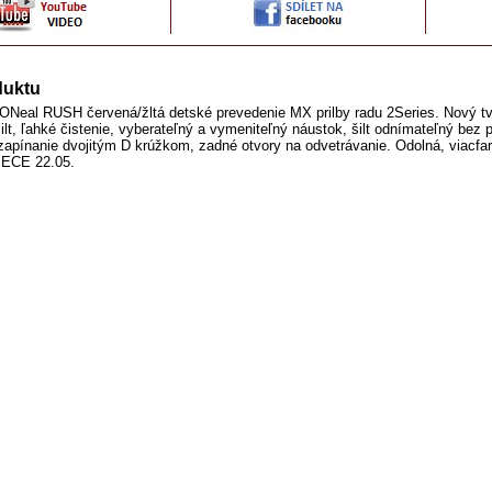
duktu
 ONeal RUSH červená/žltá detské prevedenie MX prilby radu 2Series. Nový t
ilt, ľahké čistenie, vyberateľný a vymeniteľný náustok, šilt odnímateľný bez p
 zapínanie dvojitým D krúžkom, zadné otvory na odvetrávanie. Odolná, viacfar
 ECE 22.05.