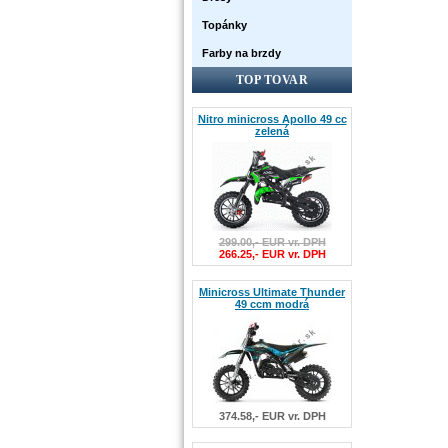
Topánky
Farby na brzdy
TOP TOVAR
Nitro minicross Apollo 49 cc
zelená
299.00,- EUR vr. DPH
266.25,- EUR vr. DPH
Minicross Ultimate Thunder
49 ccm modrá
374.58,- EUR vr. DPH