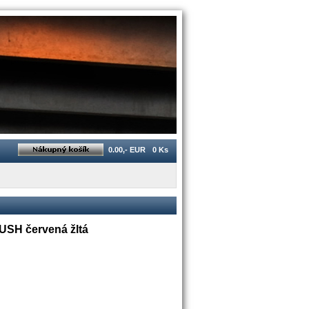
0.00,- EUR
0 Ks
RUSH červená žltá