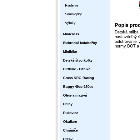
Riadenie
Samolepky
Výfuky
Popis pro
Detská prilba
Minicross
nastaviteľný š
polstrovanie,
Elektrické kolobežky
normy DOT a
Minibike
Detské štvorkolky
Dirtbike - Pitbike
Cross NRG Racing
Buggy 49cc-150cc
Oleje a mazivá
Prilby
Rukavice
Okuliare
Chrániče
Dresy