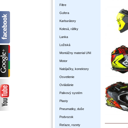
Filtre
Gufera
Karburátory
Kolesá, ráfiky
Lanka
Ložiská
Montážny material UNI
Motor
Nabíjačky, konektory
Osvetlenie
Ovládánie
Palivový systém
Plasty
Pneumatiky, duše
Podvozok
Reťaze, rozety