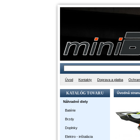
Úvod
Kontakty
Doprava a platba
Ochran
KATALÓG TOVARU
Úvodná stran
Náhradné diely
Batérie
Brzdy
Doplnky
Elektro - inštalácia