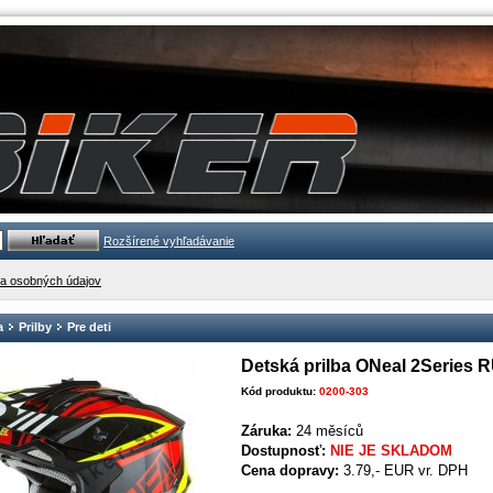
Rozšírené vyhľadávanie
a osobných údajov
a
Prilby
Pre deti
Detská prilba ONeal 2Series 
Kód produktu:
0200-303
Záruka:
24 měsíců
Dostupnosť:
NIE JE SKLADOM
Cena dopravy:
3.79,- EUR vr. DPH