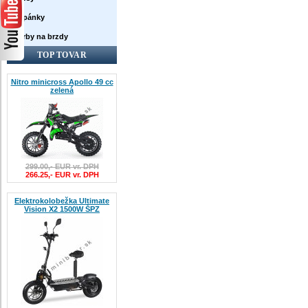
Topánky
Farby na brzdy
TOP TOVAR
Nitro minicross Apollo 49 cc
zelená
299.00,- EUR vr. DPH
266.25,- EUR vr. DPH
Elektrokolobežka Ultimate
Vision X2 1500W ŠPZ