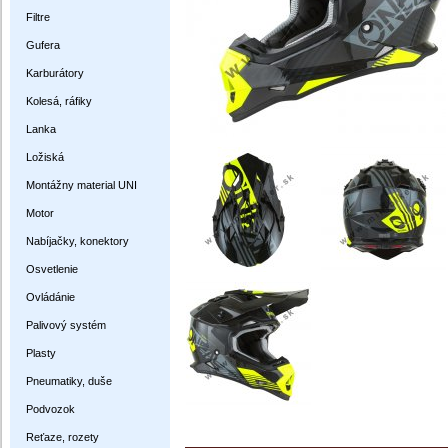
Filtre
Gufera
Karburátory
Kolesá, ráfiky
Lanka
Ložiská
Montážny material UNI
Motor
Nabíjačky, konektory
Osvetlenie
Ovládánie
Palivový systém
Plasty
Pneumatiky, duše
Podvozok
Reťaze, rozety