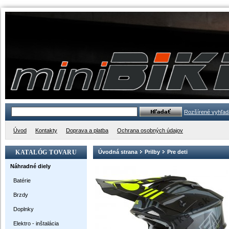
Rozšírené vyhľad
Úvod
Kontakty
Doprava a platba
Ochrana osobných údajov
KATALÓG TOVARU
Úvodná strana
Prilby
Pre deti
Náhradné diely
Batérie
Brzdy
Doplnky
Elektro - inštalácia