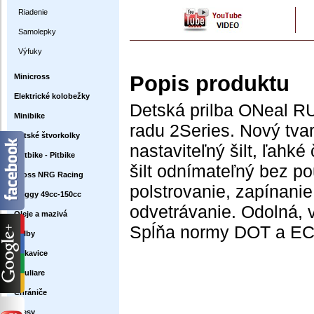
Riadenie
Samolepky
Výfuky
Popis produktu
Minicross
Elektrické kolobežky
Detská prilba ONeal RU
Minibike
radu 2Series. Nový tva
Detské štvorkolky
nastaviteľný šilt, ľahk
Dirtbike - Pitbike
šilt odnímateľný bez po
Cross NRG Racing
polstrovanie, zapínani
Buggy 49cc-150cc
odvetrávanie. Odolná, v
Oleje a mazivá
Spĺňa normy DOT a EC
Prilby
Rukavice
Okuliare
Chrániče
Dresy