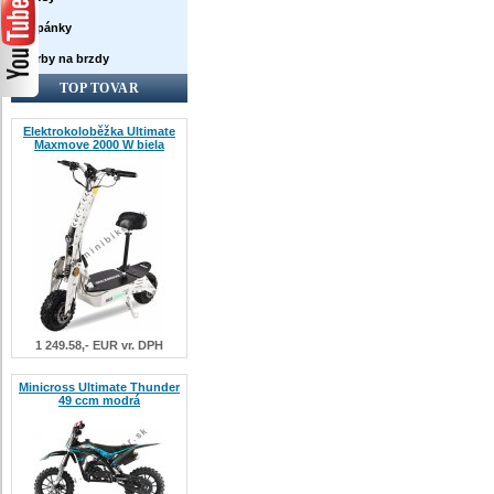
Topánky
Farby na brzdy
TOP TOVAR
Elektrokoloběžka Ultimate
Maxmove 2000 W biela
1 249.58,- EUR vr. DPH
Minicross Ultimate Thunder
49 ccm modrá