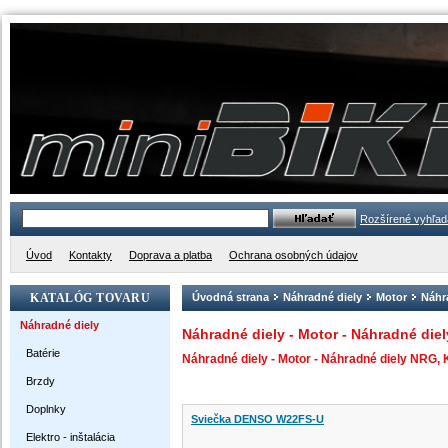
Rozšírené vyhľad
Úvod
Kontakty
Doprava a platba
Ochrana osobných údajov
KATALÓG TOVARU
Úvodná strana
Náhradné diely
Motor
Náhr
Náhradné diely
Náhradné diely - Motor - Náhradné diel
Batérie
Náhradné diely - Motor - Náhradné diely NRG, 
Brzdy
Doplnky
Sviečka DENSO W22FS-U
Elektro - inštalácia