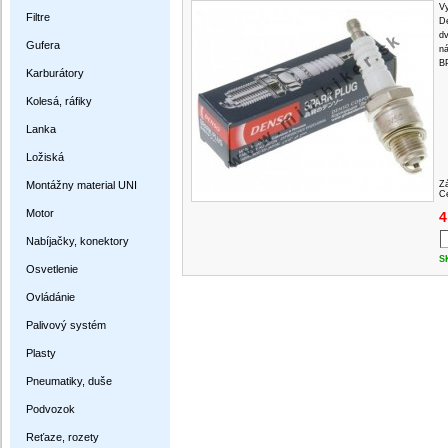
Vy
Filtre
D
d
Gufera
ná
B
Karburátory
Kolesá, ráfiky
Lanka
Ložiská
Montážny material UNI
Z
Ce
Motor
4
Nabíjačky, konektory
S
Osvetlenie
Ovládánie
Palivový systém
Plasty
Pneumatiky, duše
Podvozok
Reťaze, rozety