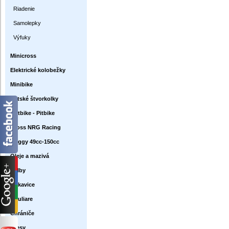
Riadenie
Samolepky
Výfuky
Minicross
Elektrické kolobežky
Minibike
Detské štvorkolky
Dirtbike - Pitbike
Cross NRG Racing
Buggy 49cc-150cc
Oleje a mazivá
Prilby
Rukavice
Okuliare
Chrániče
Dresy