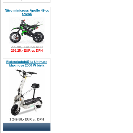
Nitro minicross Apollo 49 cc
zelená
299.00,- EUR vr. DPH
266.25,- EUR vr. DPH
Elektrokoloběžka Ultimate
Maxmove 2000 W biela
1 249.58,- EUR vr. DPH