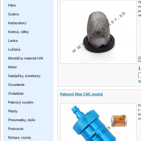
Ol
Filtre
m
pr
Gufera
o
Karburátory
Kolesá, ráfiky
Lanka
Ložiská
Montážny material UNI
Z
Ce
Motor
1
Nabíjačky, konektory
S
Osvetlenie
Ovládánie
Palivový filter CNC modrá
Palivový systém
Pa
s
Plasty
pr
m
Pneumatiky, duše
Podvozok
Reťaze, rozety