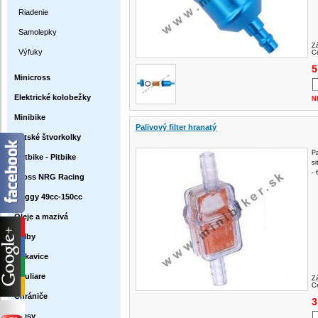
Riadenie
Samolepky
Z
Výfuky
Ce
5
Minicross
Elektrické kolobežky
N
Minibike
Palivový filter hranatý
Detské štvorkolky
Pa
Dirtbike - Pitbike
si
-
Cross NRG Racing
Buggy 49cc-150cc
Oleje a mazivá
Prilby
Rukavice
Okuliare
Z
Ce
Chrániče
3
Dresy