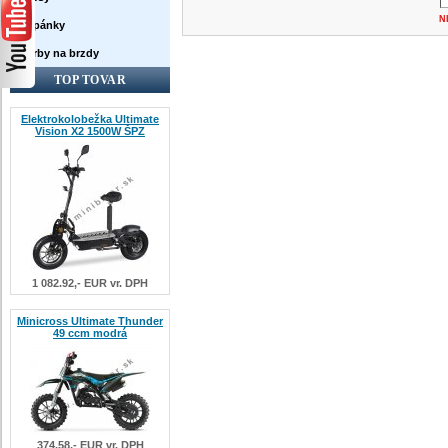
N
Topánky
Farby na brzdy
TOP TOVAR
Elektrokolobežka Ultimate
Vision X2 1500W ŠPZ
1 082.92,- EUR vr. DPH
Minicross Ultimate Thunder
49 ccm modrá
374.58,- EUR vr. DPH