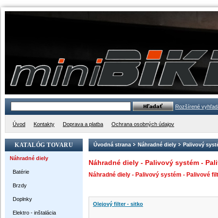
Rozšírené vyhľad
Úvod
Kontakty
Doprava a platba
Ochrana osobných údajov
KATALÓG TOVARU
Úvodná strana
Náhradné diely
Palivový sys
Náhradné diely
Náhradné diely - Palivový systém - Pali
Batérie
Náhradné diely - Palivový systém - Palivové fil
Brzdy
Doplnky
Olejový filter - sitko
Elektro - inštalácia