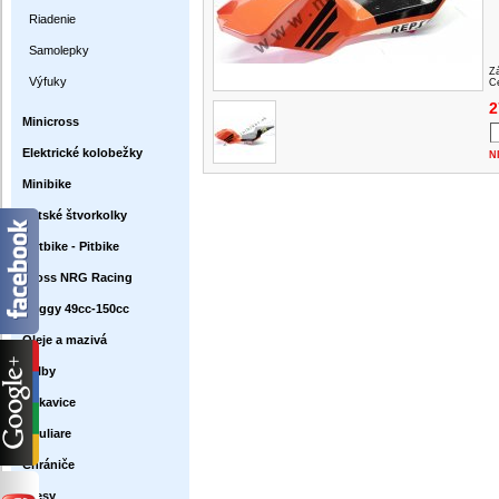
Riadenie
Samolepky
Z
Výfuky
Ce
2
Minicross
Elektrické kolobežky
N
Minibike
Detské štvorkolky
Dirtbike - Pitbike
Cross NRG Racing
Buggy 49cc-150cc
Oleje a mazivá
Prilby
Rukavice
Okuliare
Chrániče
Dresy