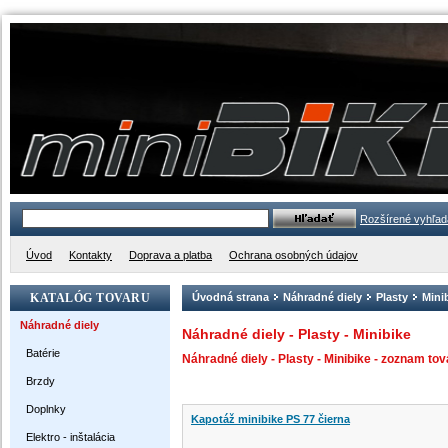
Rozšírené vyhľad
Úvod
Kontakty
Doprava a platba
Ochrana osobných údajov
KATALÓG TOVARU
Úvodná strana
Náhradné diely
Plasty
Mini
Náhradné diely
Náhradné diely - Plasty - Minibike
Batérie
Náhradné diely - Plasty - Minibike - zoznam tov
Brzdy
Doplnky
Kapotáž minibike PS 77 čierna
Elektro - inštalácia