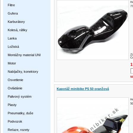
H
Filtre
77
Gufera
Karburátory
Kolesá, ráfiky
Lanka
Ložiská
Montážny material UNI
Z
Ce
Motor
1
Nabíjačky, konektory
N
Osvetlenie
Ovládánie
Kapotáž minibike PS 50 oranžová
Palivový systém
H
50
Plasty
Pneumatiky, duše
Podvozok
Reťaze, rozety