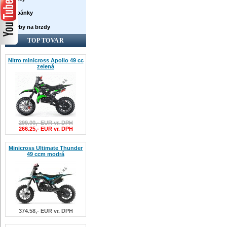
Topánky
Farby na brzdy
TOP TOVAR
Nitro minicross Apollo 49 cc
zelená
299.00,- EUR vr. DPH
266.25,- EUR vr. DPH
Minicross Ultimate Thunder
49 ccm modrá
374.58,- EUR vr. DPH