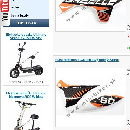
Topánky
Farby na brzdy
TOP TOVAR
Z
Ce
Elektrokolobežka Ultimate
7
Vision X2 1500W ŠPZ
S
Plast Minicross Gazelle ľavý bočný zadné
Pl
d
1 082.92,- EUR vr. DPH
Elektrokoloběžka Ultimate
Maxmove 2000 W biela
Z
Ce