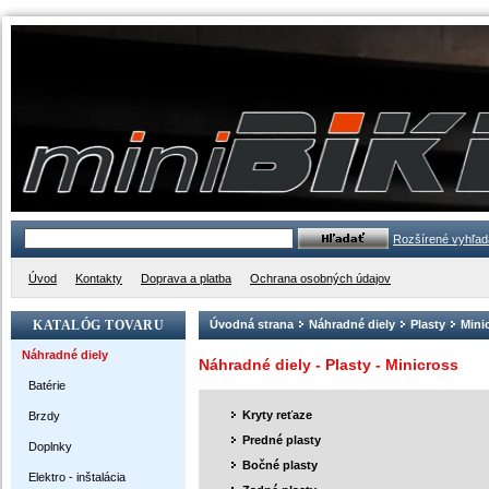
Rozšírené vyhľad
Úvod
Kontakty
Doprava a platba
Ochrana osobných údajov
KATALÓG TOVARU
Úvodná strana
Náhradné diely
Plasty
Mini
Náhradné diely
Náhradné diely - Plasty - Minicross
Batérie
Kryty reťaze
Brzdy
Predné plasty
Doplnky
Bočné plasty
Elektro - inštalácia