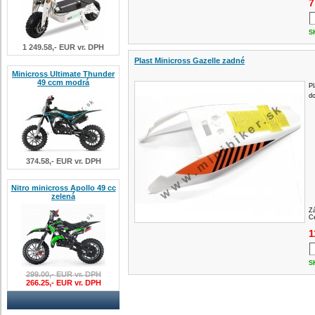
7
S
1 249.58,- EUR vr. DPH
Plast Minicross Gazelle zadné
Minicross Ultimate Thunder
49 ccm modrá
Pl
d
374.58,- EUR vr. DPH
Nitro minicross Apollo 49 cc
zelená
Z
Ce
1
S
299.00,- EUR vr. DPH
266.25,- EUR vr. DPH