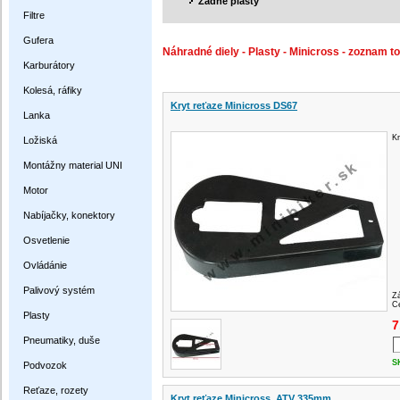
Zadné plasty
Filtre
Gufera
Náhradné diely - Plasty - Minicross - zoznam t
Karburátory
Kolesá, ráfiky
Kryt reťaze Minicross DS67
Lanka
Kr
Ložiská
Montážny material UNI
Motor
Nabíjačky, konektory
Osvetlenie
Ovládánie
Palivový systém
Z
Ce
Plasty
7
Pneumatiky, duše
S
Podvozok
Reťaze, rozety
Kryt reťaze Minicross, ATV 335mm