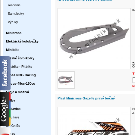
Riadenie
Kr
Samolepky
Výfuky
Minicross
Elektrické kolobežky
Minibike
Detské štvorkolky
Z
Dirtbike - Pitbike
Ce
7
Cross NRG Racing
Buggy 49cc-150cc
N
Oleje a mazivá
Plast Minicross Gazelle pravý bočný
Prilby
Rukavice
Pl
d
Okuliare
Chrániče
Dresy