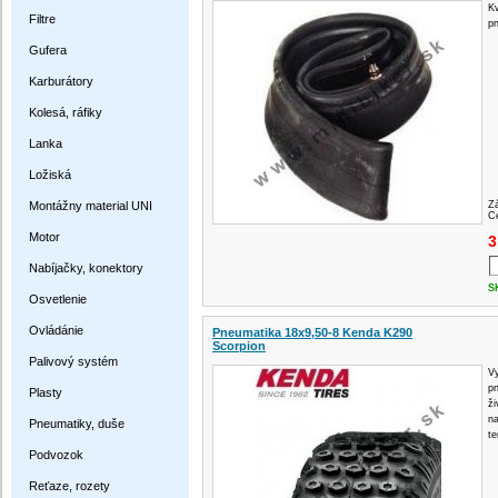
Kv
Filtre
pn
Gufera
Karburátory
Kolesá, ráfiky
Lanka
Ložiská
Montážny material UNI
Z
Ce
Motor
3
Nabíjačky, konektory
S
Osvetlenie
Ovládánie
Pneumatika 18x9,50-8 Kenda K290
Scorpion
Palivový systém
Vy
pn
Plasty
ži
na
Pneumatiky, duše
te
Podvozok
Reťaze, rozety