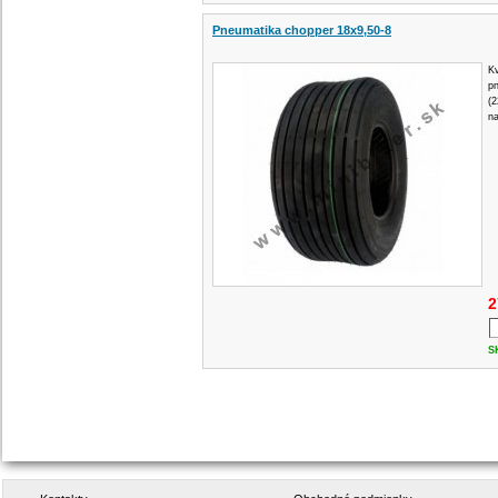
Pneumatika chopper 18x9,50-8
Kv
p
(2
n
2
S