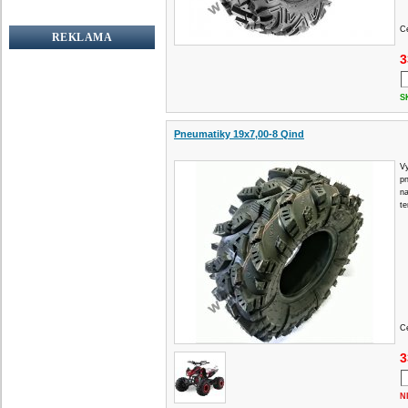
Ce
REKLAMA
3
S
Pneumatiky 19x7,00-8 Qind
Vy
p
na
te
Ce
3
N