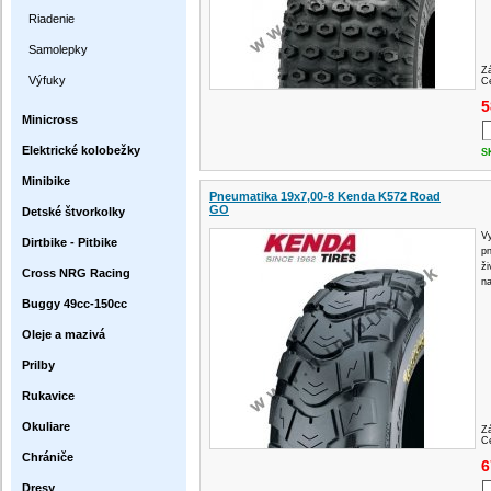
Riadenie
Samolepky
Z
Výfuky
Ce
5
Minicross
Elektrické kolobežky
S
Minibike
Pneumatika 19x7,00-8 Kenda K572 Road
GO
Detské štvorkolky
Vy
Dirtbike - Pitbike
pn
ži
Cross NRG Racing
n
Buggy 49cc-150cc
Oleje a mazivá
Prilby
Rukavice
Okuliare
Z
Ce
Chrániče
6
Dresy