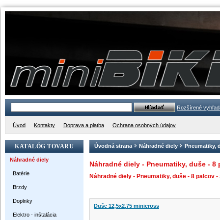
Rozšírené vyhľad
Úvod
Kontakty
Doprava a platba
Ochrana osobných údajov
KATALÓG TOVARU
Úvodná strana
Náhradné diely
Pneumatiky, 
Náhradné diely
Náhradné diely - Pneumatiky, duše - 8 
Batérie
Náhradné diely - Pneumatiky, duše - 8 palcov 
Brzdy
Doplnky
Duše 12,5x2,75 minicross
Elektro - inštalácia