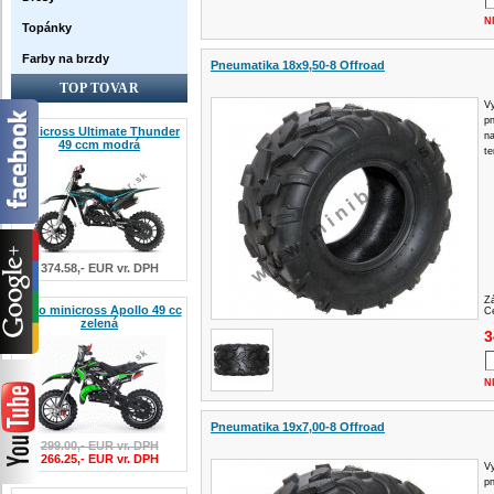
N
Topánky
Farby na brzdy
Pneumatika 18x9,50-8 Offroad
TOP TOVAR
Vy
p
Minicross Ultimate Thunder
na
49 ccm modrá
te
374.58,- EUR vr. DPH
Z
Nitro minicross Apollo 49 cc
Ce
zelená
3
N
Pneumatika 19x7,00-8 Offroad
299.00,- EUR vr. DPH
266.25,- EUR vr. DPH
Vy
p