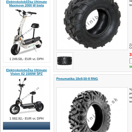
na
Elektrokoloběžka Ultimate
Maxmove 2000 W biela
te
Z
Ce
3
1 249.58,- EUR vr. DPH
S
Elektrokolobežka Ultimate
Vision X2 1500W ŠPZ
Pneumatika 18x9,50-8 RNG
Vy
p
na
te
1 082.92,- EUR vr. DPH