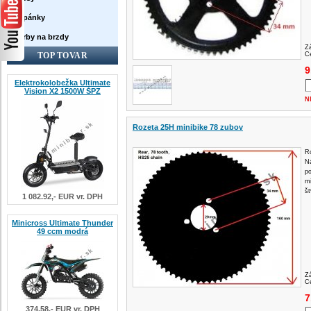
Topánky
Farby na brzdy
Z
TOP TOVAR
Ce
9
Elektrokolobežka Ultimate
Vision X2 1500W ŠPZ
N
Rozeta 25H minibike 78 zubov
Ro
Ná
p
mi
št
1 082.92,- EUR vr. DPH
Minicross Ultimate Thunder
49 ccm modrá
Z
Ce
7
374.58,- EUR vr. DPH