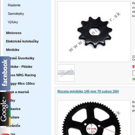
Pr
Riadenie
zu
el
Samolepky
k
Výfuky
Minicross
Elektrické kolobežky
Minibike
Z
Detské štvorkolky
Ce
9
Dirtbike - Pitbike
Cross NRG Racing
S
Buggy 49cc-150cc
Rozeta minibike 145 mm 70 zubov 25H
Oleje a mazivá
Prilby
Ro
Ná
Rukavice
p
Okuliare
Chrániče
Dresy