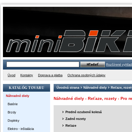
Rozšírené vyhľad
Úvod
Kontakty
Doprava a platba
Ochrana osobných údajov
KATALÓG TOVARU
Úvodná strana
Náhradné diely
Reťaze, rozet
Náhradné diely
Náhradné diely - Reťaze, rozety - Pro r
Batérie
Predné ozubené kolesá
Brzdy
Zadné rozety
Doplnky
Reťaze
Elektro - inštalácia