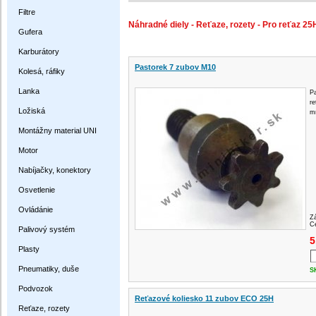
Filtre
Náhradné diely - Reťaze, rozety - Pro reťaz 25
Gufera
Karburátory
Pastorek 7 zubov M10
Kolesá, ráfiky
Lanka
Pa
re
Ložiská
m
Montážny material UNI
Motor
Nabíjačky, konektory
Osvetlenie
Ovládánie
Z
Ce
Palivový systém
5
Plasty
Pneumatiky, duše
S
Podvozok
Reťazové koliesko 11 zubov ECO 25H
Reťaze, rozety