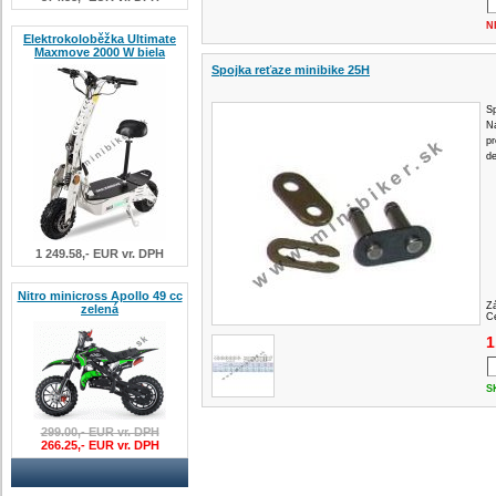
N
Elektrokoloběžka Ultimate
Maxmove 2000 W biela
Spojka reťaze minibike 25H
Sp
Ná
pr
de
1 249.58,- EUR vr. DPH
Nitro minicross Apollo 49 cc
Z
zelená
Ce
1
S
299.00,- EUR vr. DPH
266.25,- EUR vr. DPH