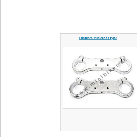
Okuliare Minicross typ2