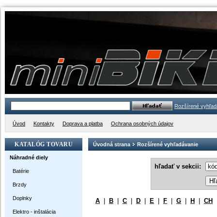
Rozšírené vyhľad
Úvod
Kontakty
Doprava a platba
Ochrana osobných údajov
KATALÓG TOVARU
Úvodná strana
Rozšírené vyhľadávanie
Náhradné diely
hľadať v sekcii:
Batérie
Brzdy
Doplnky
A
|
B
|
C
|
D
|
E
|
F
|
G
|
H
|
CH
Elektro - inštalácia