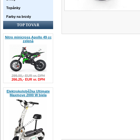
Topánky
Farby na brzdy
TOP TOVAR
Nitro minicross Apollo 49 cc
zelená
299.00,- EUR vr. DPH
266.25,- EUR vr. DPH
Elektrokoloběžka Ultimate
Maxmove 2000 W biela