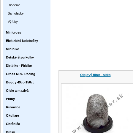
Riadenie
Samolepky
Výfuky
Minicross
Elektrické kolobežky
Minibike
Detské štvorkolky
Dirtbike - Pitbike
Cross NRG Racing
Olejový filter - sitko
Buggy 49cc-150cc
Oleje a mazivá
Prilby
Rukavice
Okuliare
Chrániče
Dresy