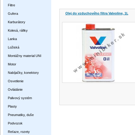
Filtre
Olej do vzduchového filtra Valvoline, 1L
Gufera
Karburátory
Kolesá, ráfiky
Lanka
Ložiská
Montážny material UNI
Motor
Nabíjačky, konektory
Osvetlenie
Ovládánie
Palivový systém
Plasty
Pneumatiky, duše
Podvozok
Reťaze, rozety