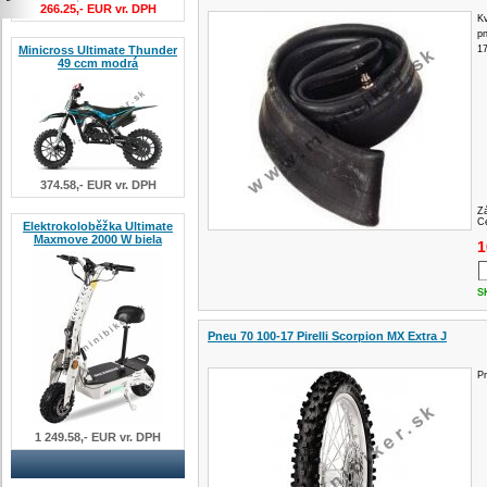
266.25,- EUR vr. DPH
Kv
pn
Minicross Ultimate Thunder
17
49 ccm modrá
374.58,- EUR vr. DPH
Z
Ce
Elektrokoloběžka Ultimate
Maxmove 2000 W biela
1
S
Pneu 70 100-17 Pirelli Scorpion MX Extra J
Pn
1 249.58,- EUR vr. DPH