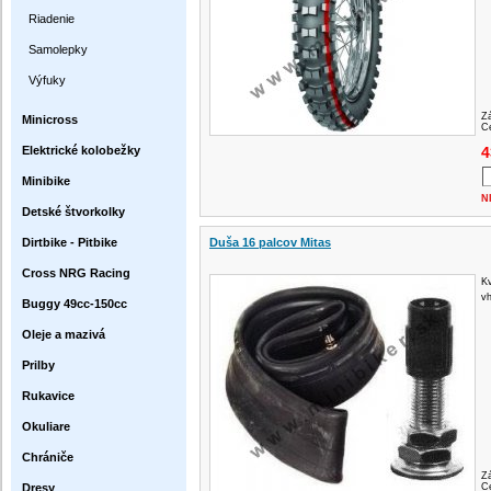
Riadenie
Samolepky
Výfuky
Z
Minicross
Ce
Elektrické kolobežky
4
Minibike
N
Detské štvorkolky
Dirtbike - Pitbike
Duša 16 palcov Mitas
Cross NRG Racing
Kv
vh
Buggy 49cc-150cc
Oleje a mazivá
Prilby
Rukavice
Okuliare
Chrániče
Z
Dresy
Ce