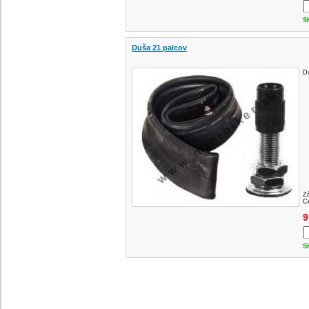
S
Duša 21 palcov
Du
Z
Ce
9
S