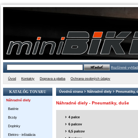
Rozšírené vyhľad
Úvod
Kontakty
Doprava a platba
Ochrana osobných údajov
KATALÓG TOVARU
Úvodná strana
Náhradné diely
Pneumatiky, 
Náhradné diely
Náhradné diely - Pneumatiky, duše
Batérie
4 palce
Brzdy
6 palcov
Doplnky
6,5 palcov
Elektro - inštalácia