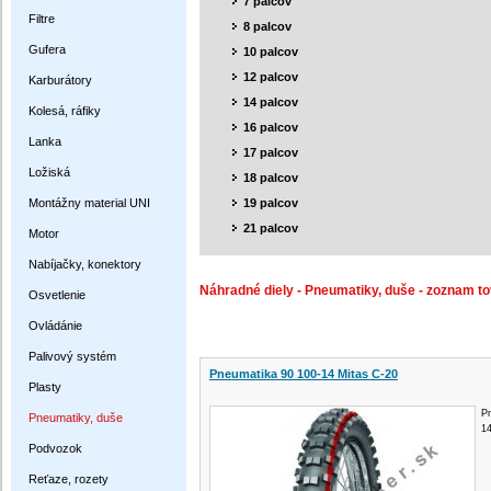
7 palcov
Filtre
8 palcov
Gufera
10 palcov
12 palcov
Karburátory
14 palcov
Kolesá, ráfiky
16 palcov
Lanka
17 palcov
Ložiská
18 palcov
Montážny material UNI
19 palcov
21 palcov
Motor
Nabíjačky, konektory
Náhradné diely - Pneumatiky, duše - zoznam to
Osvetlenie
Ovládánie
Palivový systém
Pneumatika 90 100-14 Mitas C-20
Plasty
Pn
Pneumatiky, duše
1
Podvozok
Reťaze, rozety