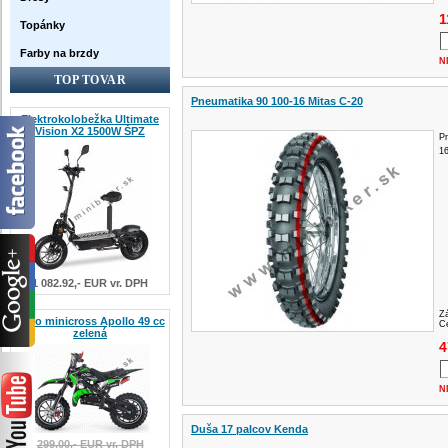
1
Topánky
Farby na brzdy
N
TOP TOVAR
Pneumatika 90 100-16 Mitas C-20
Elektrokolobežka Ultimate
Vision X2 1500W ŠPZ
Pn
1
1 082.92,- EUR vr. DPH
Z
Nitro minicross Apollo 49 cc
Ce
zelená
4
N
Duša 17 palcov Kenda
299.00,- EUR vr. DPH