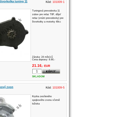
štvorkolka tuning 11
Kód:
101009-1
Tuningová prevodovka 11
zubov pre reťaz T8F, dôjsť
reťaz (vnútri prevodovky) pre
štvorkolky a motorky 49cc
Záruka:
24 měsíců
Cena dopravy: 8.90,-
21.16
,- EUR
SKLADOM
jkový zvon
Kód:
101009-5
Krytka zesíleného
spojkového zvonu včetně
ložiska