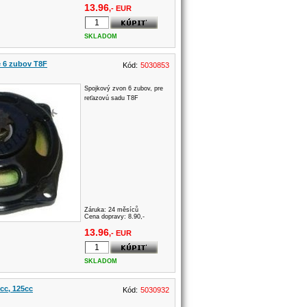
13.96
,- EUR
SKLADOM
e 6 zubov T8F
Kód:
5030853
Spojkový zvon 6 zubov, pre
reťazovú sadu T8F
Záruka:
24 měsíců
Cena dopravy: 8.90,-
13.96
,- EUR
SKLADOM
0cc, 125cc
Kód:
5030932