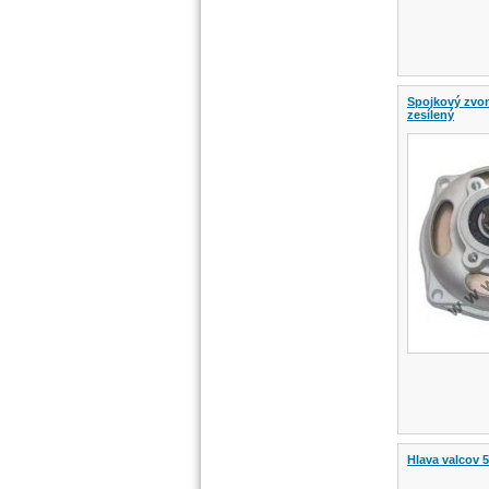
Spojkový zvon
zesílený
Hlava valcov