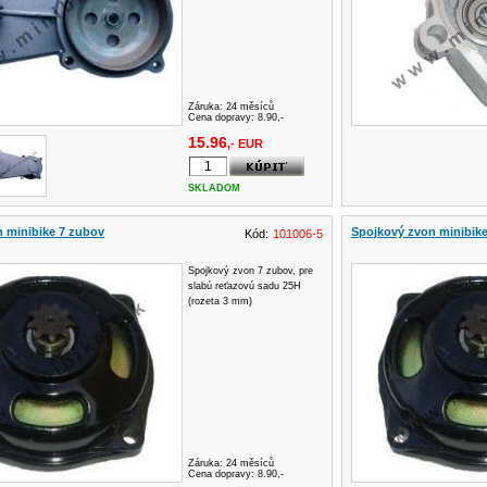
Záruka:
24 měsíců
Cena dopravy: 8.90,-
15.96
,- EUR
SKLADOM
 minibike 7 zubov
Spojkový zvon minibik
Kód:
101006-5
Spojkový zvon 7 zubov, pre
slabú reťazovú sadu 25H
(rozeta 3 mm)
Záruka:
24 měsíců
Cena dopravy: 8.90,-