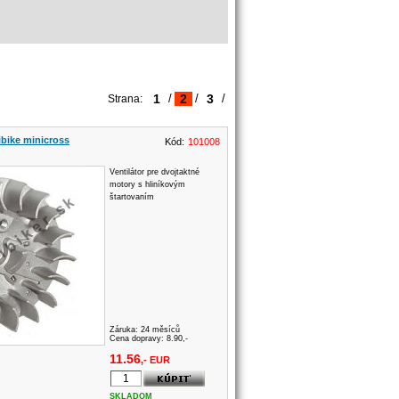
1
/
2
/
3
/
Strana:
ibike minicross
Kód:
101008
Ventilátor pre dvojtaktné
motory s hliníkovým
štartovaním
Záruka:
24 měsíců
Cena dopravy: 8.90,-
11.56
,- EUR
SKLADOM