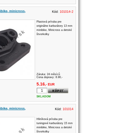
ibike, minicross,
Kód:
101014-2
Plastová príruba pre
originálne karburátory 13 mm
minibike, Minicross a detské
štvorkolky
Záruka:
24 měsíců
Cena dopravy: 8.90,-
5.16
,- EUR
SKLADOM
ibike, minicross,
Kód:
101014
Hliníková príruba pre
tuningové karburátory 15 mm
minibike, Minicross a detské
štvorkolky