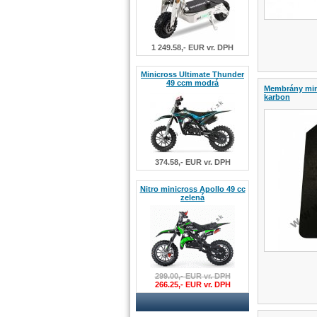
1 249.58,- EUR vr. DPH
Minicross Ultimate Thunder
49 ccm modrá
Membrány mini
karbon
374.58,- EUR vr. DPH
Nitro minicross Apollo 49 cc
zelená
299.00,- EUR vr. DPH
266.25,- EUR vr. DPH