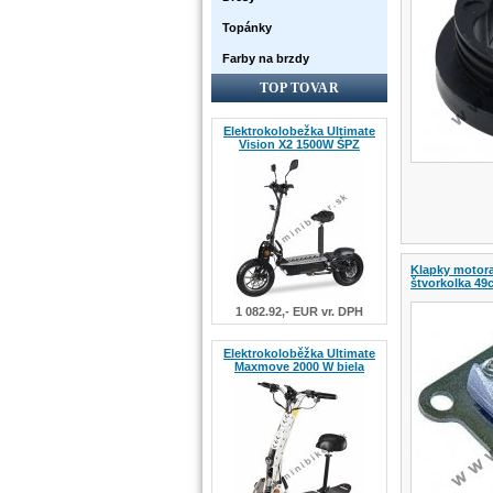
Topánky
Farby na brzdy
TOP TOVAR
Elektrokolobežka Ultimate
Vision X2 1500W ŠPZ
Klapky motora
štvorkolka 49
1 082.92,- EUR vr. DPH
Elektrokoloběžka Ultimate
Maxmove 2000 W biela