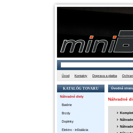
Úvod
Kontakty
Doprava a platba
Ochran
KATALÓG TOVARU
Úvodná stran
Náhradné diely
Náhradné di
Batérie
Komplet
Brzdy
Náhradné
Doplnky
Náhradné
Elektro - inštalácia