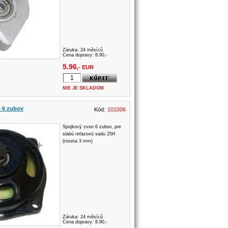
Záruka:
24 měsíců
Cena dopravy: 8.90,-
5.96
,- EUR
NIE JE SKLADOM
e 6 zubov
Kód:
101006
Spojkový zvon 6 zubov, pre
slabú reťazovú sadu 25H
(rozeta 3 mm)
Záruka:
24 měsíců
Cena dopravy: 8.90,-