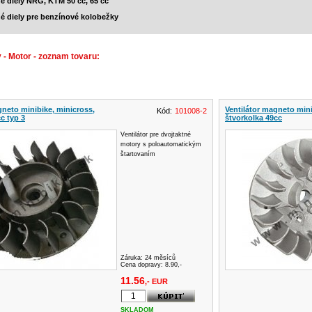
é diely NRG, KTM 50 cc, 65 cc
é diely pre benzínové kolobežky
 - Motor - zoznam tovaru:
gneto minibike, minicross,
Ventilátor magneto min
Kód:
101008-2
c typ 3
štvorkolka 49cc
Ventilátor pre dvojtaktné
motory s poloautomatickým
štartovaním
Záruka:
24 měsíců
Cena dopravy: 8.90,-
11.56
,- EUR
SKLADOM