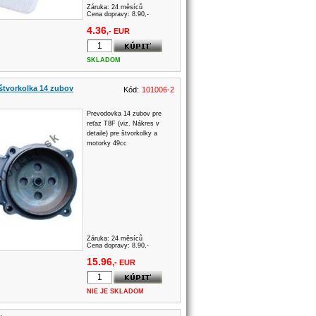
Záruka:
24 měsíců
Cena dopravy: 8.90,-
4.36
,- EUR
SKLADOM
štvorkolka 14 zubov
Kód:
101006-2
Prevodovka 14 zubov pre
reťaz T8F (viz. Nákres v
detaile) pre štvorkolky a
motorky 49cc
Záruka:
24 měsíců
Cena dopravy: 8.90,-
15.96
,- EUR
NIE JE SKLADOM