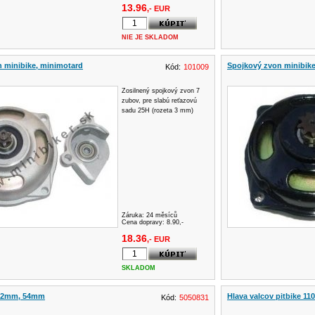
13.96
,- EUR
NIE JE SKLADOM
 minibike, minimotard
Spojkový zvon minibik
Kód:
101009
Zosilnený spojkový zvon 7
zubov, pre slabú reťazovú
sadu 25H (rozeta 3 mm)
Záruka:
24 měsíců
Cena dopravy: 8.90,-
18.36
,- EUR
SKLADOM
 52mm, 54mm
Hlava valcov pitbike 11
Kód:
5050831