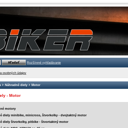
Rozšírené vyhľadávanie
a osobných údajov
a
Náhradné diely
Motor
ely - Motor
né motory
 diely minibike, minicross, štvorkolky - dvojtaktný motor
 diely štvorkolky, pitbike - štvortaktný motor