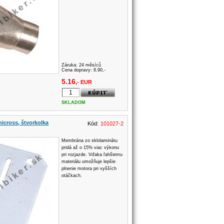
Záruka:
24 měsíců
Cena dopravy: 8.90,-
5.16
,- EUR
SKLADOM
icross, štvorkolka
Kód:
101027-2
Membrána zo sklolaminátu
pridá až o 15% viac výkonu
pri rozjazde. Vďaka ľahšiemu
materiálu umožňuje lepšie
plnenie motora pri vyšších
otáčkach.