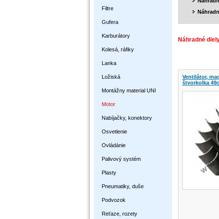
Náhradn
Filtre
Náhradn
Gufera
Karburátory
Náhradné diely
Kolesá, ráfiky
Lanka
Ložiská
Ventilátor, ma
štvorkolka 49c
Montážny material UNI
Motor
Nabíjačky, konektory
Osvetlenie
Ovládánie
Palivový systém
Plasty
Pneumatiky, duše
Podvozok
Reťaze, rozety