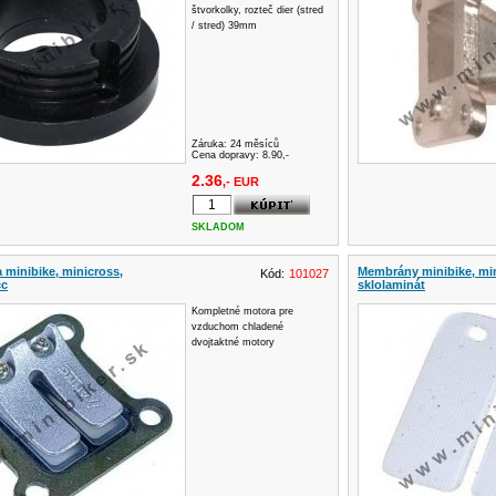
štvorkolky, rozteč dier (stred
/ stred) 39mm
Záruka:
24 měsíců
Cena dopravy: 8.90,-
2.36
,- EUR
SKLADOM
 minibike, minicross,
Membrány minibike, min
Kód:
101027
cc
sklolaminát
Kompletné motora pre
vzduchom chladené
dvojtaktné motory