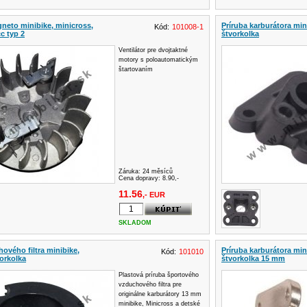
gneto minibike, minicross,
Príruba karburátora min
Kód:
101008-1
c typ 2
štvorkolka
Ventilátor pre dvojtaktné
motory s poloautomatickým
štartovaním
Záruka:
24 měsíců
Cena dopravy: 8.90,-
11.56
,- EUR
SKLADOM
ového filtra minibike,
Príruba karburátora min
Kód:
101010
vorkolka
štvorkolka 15 mm
Plastová príruba športového
vzduchového filtra pre
originálne karburátory 13 mm
minibike, Minicross a detské