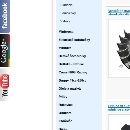
Riadenie
Ventilátor, ma
Samolepky
štvorkolka 49c
Výfuky
Minicross
Elektrické kolobežky
Minibike
Detské štvorkolky
Dirtbike - Pitbike
Cross NRG Racing
Buggy 49cc-150cc
Oleje a mazivá
Prilby
Rukavice
Príruba vzduch
minicross, št
Okuliare
Chrániče
Dresy