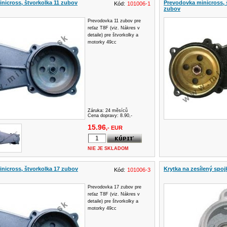
nicross, štvorkolka 11 zubov
Prevodovka minicross, 
Kód:
101006-1
zubov
Prevodovka 11 zubov pre
reťaz T8F (viz. Nákres v
detaile) pre štvorkolky a
motorky 49cc
Záruka:
24 měsíců
Cena dopravy: 8.90,-
15.96
,- EUR
NIE JE SKLADOM
nicross, štvorkolka 17 zubov
Krytka na zesílený spo
Kód:
101006-3
Prevodovka 17 zubov pre
reťaz T8F (viz. Nákres v
detaile) pre štvorkolky a
motorky 49cc