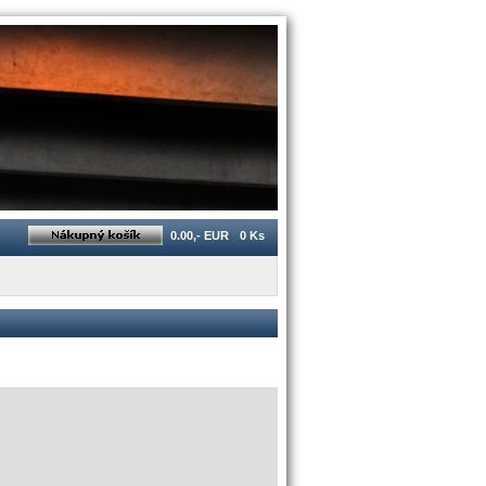
0.00,- EUR
0 Ks