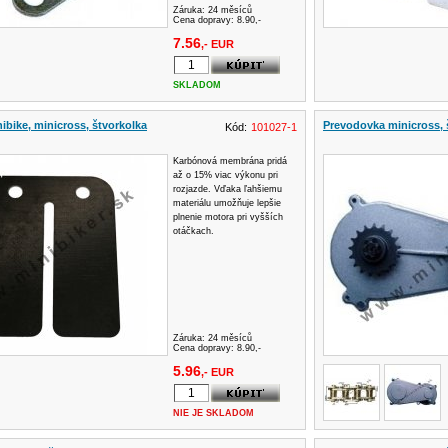
Záruka:
24 měsíců
Cena dopravy: 8.90,-
7.56
,- EUR
SKLADOM
bike, minicross, štvorkolka
Prevodovka minicross, 
Kód:
101027-1
Karbónová membrána pridá
až o 15% viac výkonu pri
rozjazde. Vďaka ľahšiemu
materiálu umožňuje lepšie
plnenie motora pri vyšších
otáčkach.
Záruka:
24 měsíců
Cena dopravy: 8.90,-
5.96
,- EUR
NIE JE SKLADOM