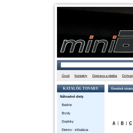
Úvod
Kontakty
Doprava a platba
Ochran
KATALÓG TOVARU
Úvodná stran
Náhradné diely
Batérie
Brzdy
Doplnky
A
|
B
|
C
Elektro - inštalácia