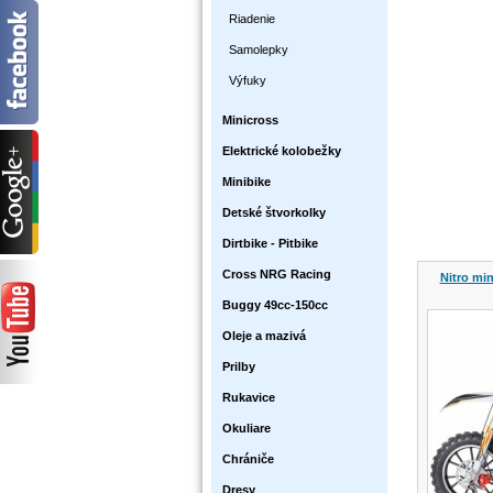
Riadenie
Samolepky
Výfuky
Minicross
Elektrické kolobežky
Minibike
Detské štvorkolky
Dirtbike - Pitbike
Cross NRG Racing
Nitro mi
Buggy 49cc-150cc
Oleje a mazivá
Prilby
Rukavice
Okuliare
Chrániče
Dresy