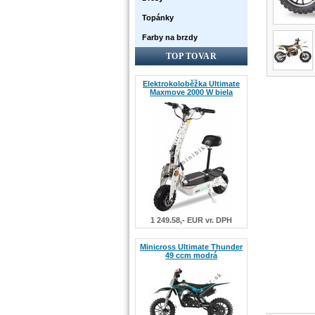
Topánky
Farby na brzdy
TOP TOVAR
Elektrokoloběžka Ultimate
Maxmove 2000 W biela
1 249.58,- EUR vr. DPH
Minicross Ultimate Thunder
49 ccm modrá