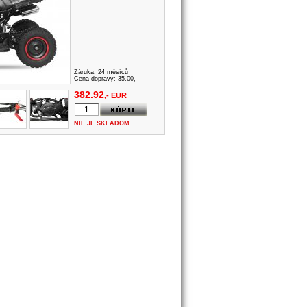
Záruka:
24 měsíců
Cena dopravy: 35.00,-
382.92
,- EUR
NIE JE SKLADOM