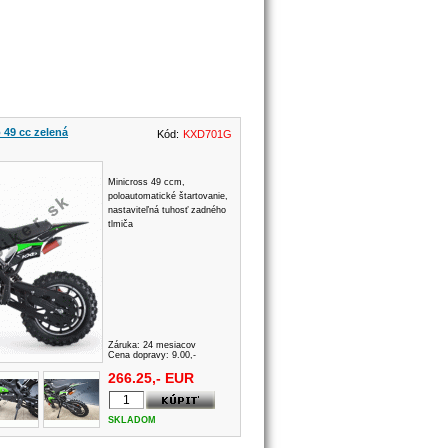
 49 cc zelená
Kód:
KXD701G
Minicross 49 ccm,
poloautomatické štartovanie,
nastaviteľná tuhosť zadného
tlmiča
Záruka:
24 mesiacov
Cena dopravy: 9.00,-
266.25,- EUR
SKLADOM