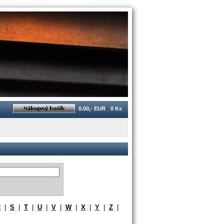
0.00,- EUR
0 Ks
R
|
S
|
T
|
U
|
V
|
W
|
X
|
Y
|
Z
|