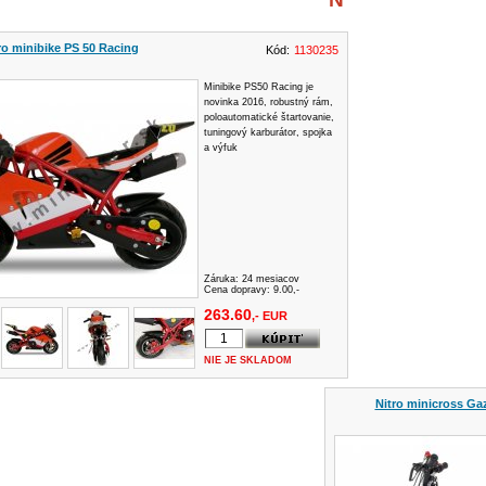
ro minibike PS 50 Racing
Kód:
1130235
Minibike PS50 Racing je
novinka 2016, robustný rám,
poloautomatické štartovanie,
tuningový karburátor, spojka
a výfuk
Záruka:
24 mesiacov
Cena dopravy: 9.00,-
263.60
,- EUR
NIE JE SKLADOM
Nitro minicross Gaz