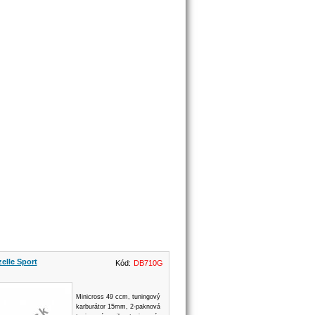
elle Sport
Kód:
DB710G
Minicross 49 ccm, tuningový
karburátor 15mm, 2-paknová