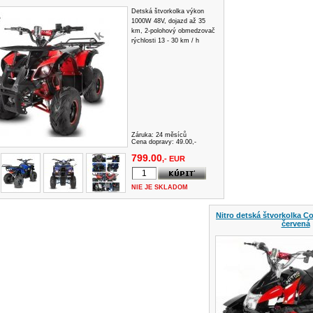
Detská štvorkolka výkon
1000W 48V, dojazd až 35
km, 2-polohový obmedzovač
rýchlosti 13 - 30 km / h
Záruka:
24 měsíců
Cena dopravy: 49.00,-
799.00
,- EUR
NIE JE SKLADOM
Nitro detská štvorkolka C
červená