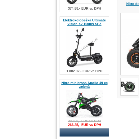
Nitro d
374.58,- EUR vr. DPH
Elektrokolobežka Ultimate
Vision X2 1500W ŠPZ
1 082.92,- EUR vr. DPH
Nitro minicross Apollo 49 cc
zelená
299.00,- EUR vr. DPH
266.25,- EUR vr. DPH