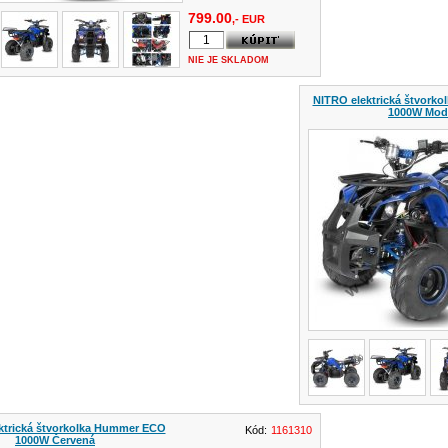
799.00
,- EUR
NIE JE SKLADOM
NITRO elektrická štvork
1000W Mod
ktrická štvorkolka Hummer ECO
Kód:
1161310
1000W Červená