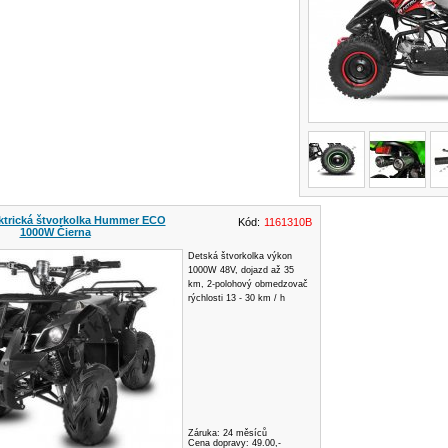
ktrická štvorkolka Hummer ECO
Kód:
1161310B
1000W Čierna
Detská štvorkolka výkon
1000W 48V, dojazd až 35
km, 2-polohový obmedzovač
rýchlosti 13 - 30 km / h
Záruka:
24 měsíců
Cena dopravy: 49.00,-