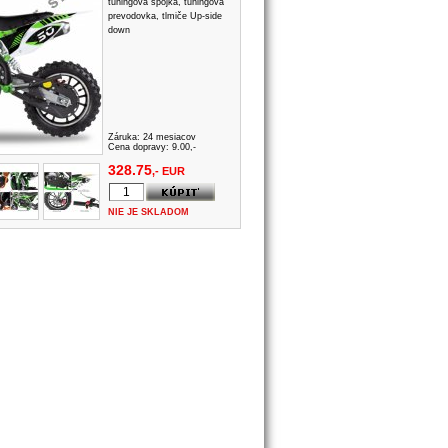
tuningová spojka, tuningová
prevodovka, tlmiče Up-side
down
Záruka:
24 mesiacov
Cena dopravy: 9.00,-
328.75
,- EUR
NIE JE SKLADOM