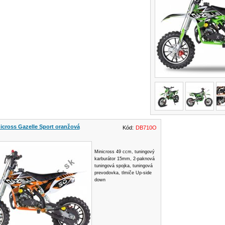
nicross Gazelle Sport oranžová
Kód:
DB710O
Minicross 49 ccm, tuningový
karburátor 15mm, 2-paknová
tuningová spojka, tuningová
prevodovka, tlmiče Up-side
down