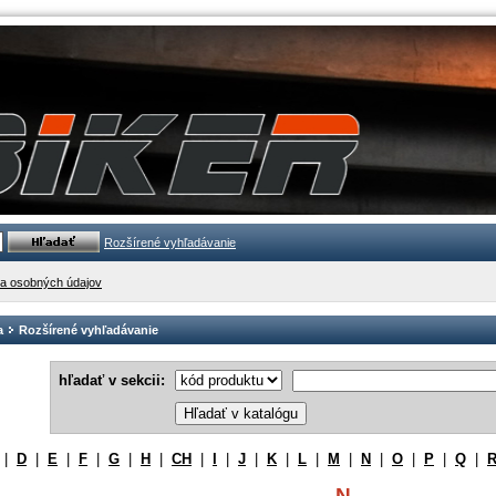
Rozšírené vyhľadávanie
a osobných údajov
a
Rozšírené vyhľadávanie
hľadať v sekcii:
|
D
|
E
|
F
|
G
|
H
|
CH
|
I
|
J
|
K
|
L
|
M
|
N
|
O
|
P
|
Q
|
N