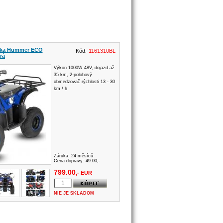
olka Hummer ECO
Kód:
1161310BL
rá
Výkon 1000W 48V, dojazd až
35 km, 2-polohový
obmedzovač rýchlosti 13 - 30
km / h
Záruka:
24 měsíců
Cena dopravy: 49.00,-
799.00
,- EUR
NIE JE SKLADOM