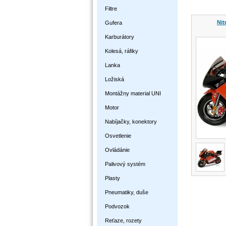
Filtre
Nit
Gufera
Karburátory
Kolesá, ráfiky
Lanka
Ložiská
Montážny material UNI
Motor
Nabíjačky, konektory
Osvetlenie
Ovládánie
Palivový systém
Plasty
Pneumatiky, duše
Podvozok
Reťaze, rozety