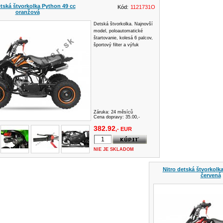
etská štvorkolka Python 49 cc
Kód:
1121731O
oranžová
Detská štvorkolka. Najnovší
model, poloautomatické
štartovanie, kolesá 6 palcov,
športový filter a výfuk
Záruka:
24 měsíců
Cena dopravy: 35.00,-
382.92
,- EUR
NIE JE SKLADOM
Nitro detská štvorkolk
červená