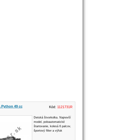
a Python 49 cc
Kód:
1121731R
Detská štvorkolka. Najnovší
model, poloautomatické
štartovanie, kolesá 6 palcov,
športový filter a výfuk