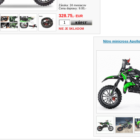
Záruka:
24 mesiacov
Cena dopravy: 9.00,-
328.75
,- EUR
NIE JE SKLADOM
Nitro minicross Apollo